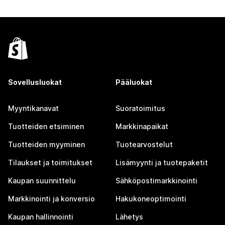
Sovellusluokat
Pääluokat
Myyntikanavat
Suoratoimitus
Tuotteiden etsiminen
Markkinapaikat
Tuotteiden myyminen
Tuotearvostelut
Tilaukset ja toimitukset
Lisämyynti ja tuotepaketit
Kaupan suunnittelu
Sähköpostimarkkinointi
Markkinointi ja konversio
Hakukoneoptimointi
Kaupan hallinnointi
Lähetys