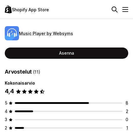
Shopify App Store
Music Player by Websyms
Asenna
Arvostelut
(11)
Kokonaisarvio
4,4
5
8
4
2
3
0
2
1