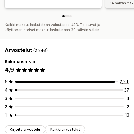
14 päivän mak
Kaikki maksut laskutetaan valuutassa USD. Toistuvat ja
käyttöperusteiset maksut laskutetaan 30 päivän välein.
Arvostelut
(2 246)
Kokonaisarvio
4,9
5
2,2 t.
4
37
3
4
2
2
1
13
Kirjoita arvostelu
Kaikki arvostelut