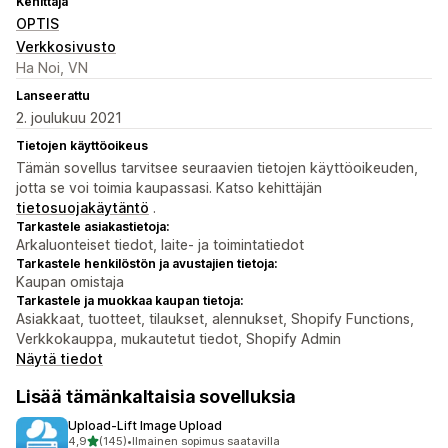
Kehittäjä
OPTIS
Verkkosivusto
Ha Noi, VN
Lanseerattu
2. joulukuu 2021
Tietojen käyttöoikeus
Tämän sovellus tarvitsee seuraavien tietojen käyttöoikeuden,
jotta se voi toimia kaupassasi. Katso kehittäjän
tietosuojakäytäntö
.
Tarkastele asiakastietoja:
Arkaluonteiset tiedot, laite- ja toimintatiedot
Tarkastele henkilöstön ja avustajien tietoja:
Kaupan omistaja
Tarkastele ja muokkaa kaupan tietoja:
Asiakkaat, tuotteet, tilaukset, alennukset, Shopify Functions,
Verkkokauppa, mukautetut tiedot, Shopify Admin
Näytä tiedot
Lisää tämänkaltaisia sovelluksia
Upload‑Lift Image Upload
/ 5 tähteä
4,9
(145)
•
Ilmainen sopimus saatavilla
145 arvostelua yhteensä