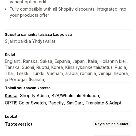
variant option edit
Fully compatible with all Shopify discounts, integrated into
your products offer
Suosittu samankaltaisissa kaupoissa
Sijaintipaikka Yhdysvallat
Kielet
Englanti, Ranska, Saksa, Espanja, Japani, Italia, Hollannin kieli,
Tanska, Suomi, Ruotsi, Korea, Kiina (yksinkertaistettu), Puola,
Thai, Tšekki, Turkki, Vietnam, arabia, romania, venäjä, heprea,
ja Portugali (Brasilia)
Toimii seuraavan kanssa:
Kassa
Shopify Admin
B2B/Wholesale Solution
OPTIS Color Swatch
Pagefly
SimiCart
Translate & Adapt
Luokat
Tuoteversiot
Näytä ominaisuudet