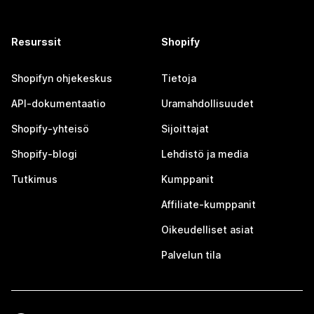
Resurssit
Shopify
Shopifyn ohjekeskus
Tietoja
API-dokumentaatio
Uramahdollisuudet
Shopify-yhteisö
Sijoittajat
Shopify-blogi
Lehdistö ja media
Tutkimus
Kumppanit
Affiliate-kumppanit
Oikeudelliset asiat
Palvelun tila