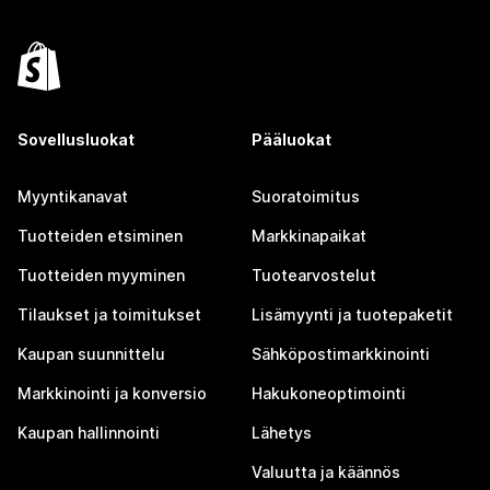
Sovellusluokat
Pääluokat
Myyntikanavat
Suoratoimitus
Tuotteiden etsiminen
Markkinapaikat
Tuotteiden myyminen
Tuotearvostelut
Tilaukset ja toimitukset
Lisämyynti ja tuotepaketit
Kaupan suunnittelu
Sähköpostimarkkinointi
Markkinointi ja konversio
Hakukoneoptimointi
Kaupan hallinnointi
Lähetys
Valuutta ja käännös