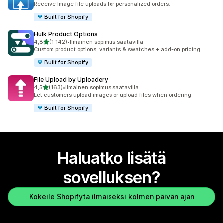
Receive Image file uploads for personalized orders.
Built for Shopify
Hulk Product Options
/ 5 tähteä
4,8
(1 142)
•
Ilmainen sopimus saatavilla
1142 arvostelua yhteensä
Custom product options, variants & swatches + add-on pricing.
Built for Shopify
File Upload by Uploadery
/ 5 tähteä
4,5
(163)
•
Ilmainen sopimus saatavilla
163 arvostelua yhteensä
Let customers upload images or upload files when ordering
Built for Shopify
Haluatko lisätä
sovelluksen?
Kokeile Shopifyta ilmaiseksi kolmen päivän ajan