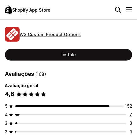
Shopify App Store
W3 Custom Product Options
Instale
Avaliações
(168)
Avaliação geral
4,8
5
152
4
7
3
3
2
1