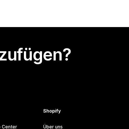
nzufügen?
Shopify
p Center
Über uns