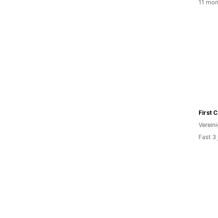
11 mon
First C
Verein
Fast 3