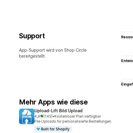
Support
Resso
App-Support wird von Shop Circle
bereitgestellt.
Entwic
Eingef
Mehr Apps wie diese
Upload‑Lift Bild Upload
von 5 Sternen
4,9
(145)
•
Kostenloser Plan verfügbar
145 Rezensionen insgesamt
File Uploads für personalisierte Bestellungen.
Built for Shopify