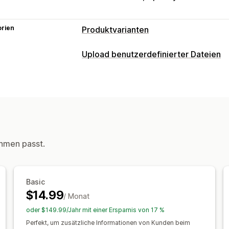
orien
Produktvarianten
Anpassung
Upload benutzerdefinierter Dateien
Kontrollkästchen
Farbfelder
Bedingt
Dateitypen
Datei-Upload
Mehrfachauswahl
Num
PNG
JPEG
PSD
PDF
Excel
Bilder
Benutzerdefinierter Text
Benutzerde
Benutzerdefiniertes HTML
Vorschau
Dateimanagement
Benutzerdefinierte Schriftart
Benutze
Preisgestaltung
Import und Export
Dateidownload
hmen passt.
Massenpreise
Bedingte Preisgestalt
Dynamische Preise
Add-ons
Einric
Inventar
Basic
Benachrichtigungen über niedrige La
$14.99
/ Monat
Ausverkaufte Artikel ausblenden
SKU
oder $149.99/Jahr mit einer Ersparnis von 17 %
Bestandsverfügbarkeit
Anzeige der 
Perfekt, um zusätzliche Informationen von Kunden beim