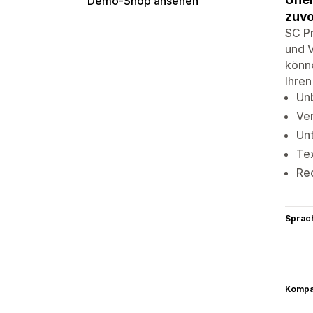
Demo-Shop ansehen
zuvo
SC Pr
und V
könne
Ihren
Unb
Ver
Unt
Tex
Red
Sprac
Kompat