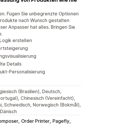
gen. Fügen Sie unbegrenzte Optionen
 Produkte nach Wunsch gestalten
er Anpasser hat alles. Bringen Sie
e.
Logik erstellen
ertsteigerung
ngsvisualisierung
te Details
ukt-Personalisierung
iesisch (Brasilien), Deutsch,
Portugal), Chinesisch (Vereinfacht),
hai, Schwedisch, Norwegisch (Bokmål),
 Dänisch
omposer
Order Printer
Pagefly