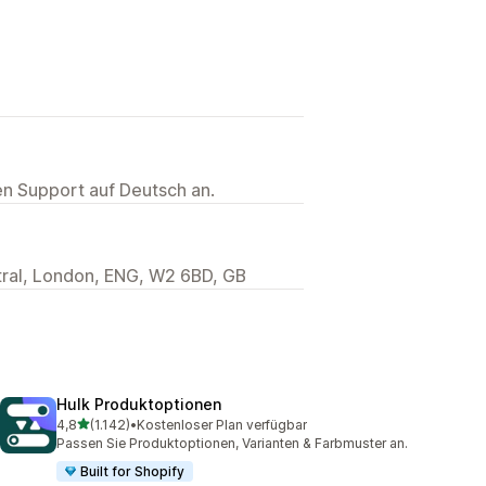
ten Support auf Deutsch an.
ral, London, ENG, W2 6BD, GB
Hulk Produktoptionen
von 5 Sternen
4,8
(1.142)
•
Kostenloser Plan verfügbar
1142 Rezensionen insgesamt
Passen Sie Produkt­optionen, Varianten & Farbmuster an.
Built for Shopify