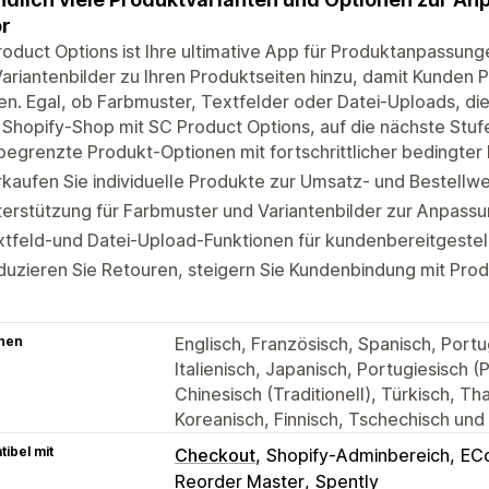
r
oduct Options ist Ihre ultimative App für Produktanpassun
ariantenbilder zu Ihren Produktseiten hinzu, damit Kunden
n. Egal, ob Farbmuster, Textfelder oder Datei-Uploads, dies
 Shopify-Shop mit SC Product Options, auf die nächste Stuf
egrenzte Produkt-Optionen mit fortschrittlicher bedingter 
kaufen Sie individuelle Produkte zur Umsatz- und Bestellw
erstützung für Farbmuster und Variantenbilder zur Anpassu
tfeld-und Datei-Upload-Funktionen für kundenbereitgestell
uzieren Sie Retouren, steigern Sie Kundenbindung mit Prod
hen
Englisch, Französisch, Spanisch, Portug
Italienisch, Japanisch, Portugiesisch (
Chinesisch (Traditionell), Türkisch, T
Koreanisch, Finnisch, Tschechisch und
ibel mit
Checkout
Shopify-Adminbereich
EC
Reorder Master
Spently