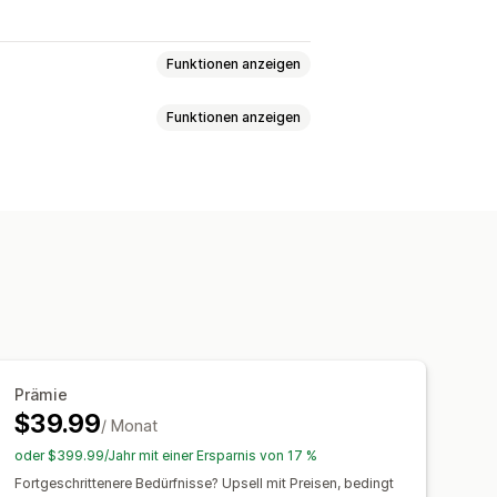
Funktionen anzeigen
Funktionen anzeigen
e Logik
Daten
Dropdowns
mern
Optionsschaltflächen
Videos
ZIP
finierte CSS
Übersetzung
Variantenanzeige
rdefinierte Felder
ung
Individuelle Preise
htungsgebühren
Preisstaffelung
Prämie
gerbestände
$39.99
/ Monat
-Verwaltung
oder $399.99/Jahr mit einer Ersparnis von 17 %
verfügbaren Artikel
Fortgeschrittenere Bedürfnisse? Upsell mit Preisen, bedingt