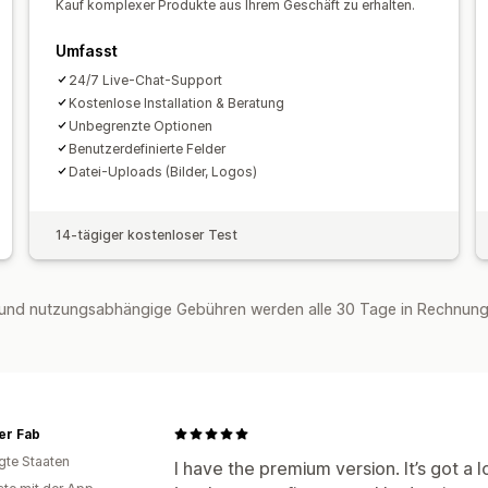
Manuelle Updates
Automatische Upd
Kauf komplexer Produkte aus Ihrem Geschäft zu erhalten.
Umfasst
24/7 Live-Chat-Support
Kostenlose Installation & Beratung
Unbegrenzte Optionen
Benutzerdefinierte Felder
Datei-Uploads (Bilder, Logos)
14-tägiger kostenloser Test
und nutzungsabhängige Gebühren werden alle 30 Tage in Rechnung 
r Fab
igte Staaten
I have the premium version. It’s got a l