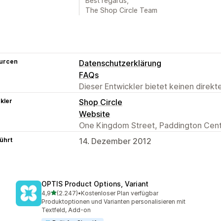
Best regards,
The Shop Circle Team
urcen
Datenschutzerklärung
FAQs
Dieser Entwickler bietet keinen direk
kler
Shop Circle
Website
One Kingdom Street, Paddington Cent
ührt
14. Dezember 2012
OPTIS Product Options, Variant
von 5 Sternen
4,9
(2.247)
•
Kostenloser Plan verfügbar
2247 Rezensionen insgesamt
Produktoptionen und Varianten personalisieren mit
Textfeld, Add-on