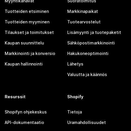
Myyntikanavat
Suoratoimitus
Tuotteiden etsiminen
Markkinapaikat
Tuotteiden myyminen
Tuotearvostelut
Tilaukset ja toimitukset
Lisämyynti ja tuotepaketit
Kaupan suunnittelu
Sähköpostimarkkinointi
Markkinointi ja konversio
Hakukoneoptimointi
Kaupan hallinnointi
Lähetys
Valuutta ja käännös
Resurssit
Shopify
Shopifyn ohjekeskus
Tietoja
API-dokumentaatio
Uramahdollisuudet