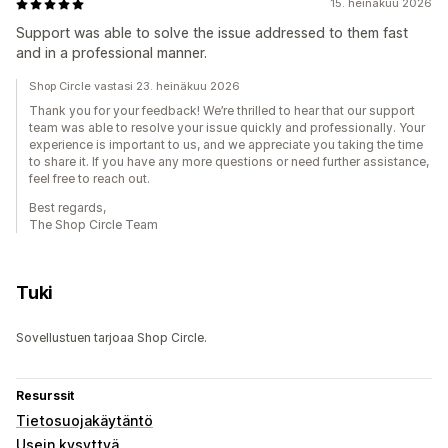
15. heinäkuu 2026
Support was able to solve the issue addressed to them fast
and in a professional manner.
Shop Circle vastasi 23. heinäkuu 2026
Thank you for your feedback! We’re thrilled to hear that our support
team was able to resolve your issue quickly and professionally. Your
experience is important to us, and we appreciate you taking the time
to share it. If you have any more questions or need further assistance,
feel free to reach out.
Best regards,
The Shop Circle Team
Tuki
Sovellustuen tarjoaa Shop Circle.
Resurssit
Tietosuojakäytäntö
Usein kysyttyä