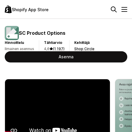
Shopify App Store
SC Product Options
Hinnoittelu
Tähtiarvio
Kehittäjä
Ilmainen asennus
4,6
(1 197)
Shop Circle
Asenna