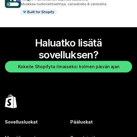
1142 arvostelua yhteensä
Muokkaa tuote­vaihtoehtoja, variaatioita & värimallia.
Built for Shopify
Haluatko lisätä
sovelluksen?
Kokeile Shopifyta ilmaiseksi kolmen päivän ajan
Sovellusluokat
Pääluokat