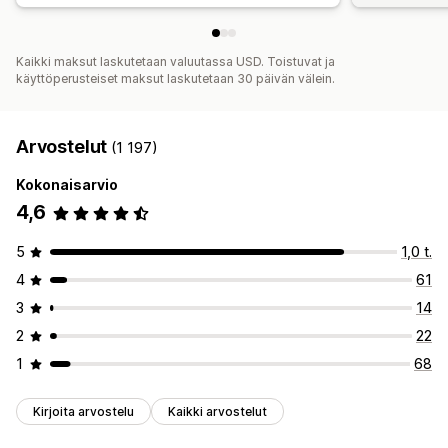
Kaikki maksut laskutetaan valuutassa USD. Toistuvat ja
käyttöperusteiset maksut laskutetaan 30 päivän välein.
Arvostelut
(1 197)
Kokonaisarvio
4,6
5
1,0 t.
4
61
3
14
2
22
1
68
Kirjoita arvostelu
Kaikki arvostelut