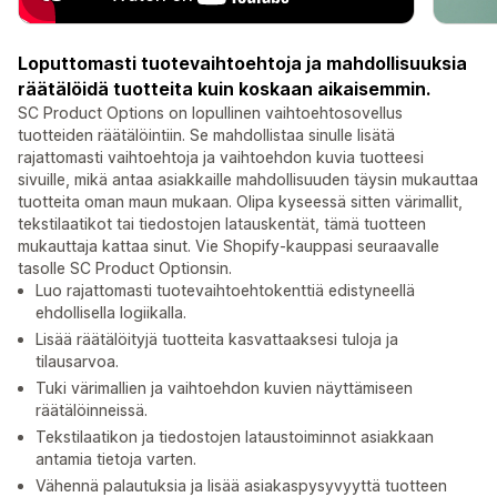
Loputtomasti tuotevaihtoehtoja ja mahdollisuuksia
räätälöidä tuotteita kuin koskaan aikaisemmin.
SC Product Options on lopullinen vaihtoehtosovellus
tuotteiden räätälöintiin. Se mahdollistaa sinulle lisätä
rajattomasti vaihtoehtoja ja vaihtoehdon kuvia tuotteesi
sivuille, mikä antaa asiakkaille mahdollisuuden täysin mukauttaa
tuotteita oman maun mukaan. Olipa kyseessä sitten värimallit,
tekstilaatikot tai tiedostojen latauskentät, tämä tuotteen
mukauttaja kattaa sinut. Vie Shopify-kauppasi seuraavalle
tasolle SC Product Optionsin.
Luo rajattomasti tuotevaihtoehtokenttiä edistyneellä
ehdollisella logiikalla.
Lisää räätälöityjä tuotteita kasvattaaksesi tuloja ja
tilausarvoa.
Tuki värimallien ja vaihtoehdon kuvien näyttämiseen
räätälöinneissä.
Tekstilaatikon ja tiedostojen lataustoiminnot asiakkaan
antamia tietoja varten.
Vähennä palautuksia ja lisää asiakaspysyvyyttä tuotteen