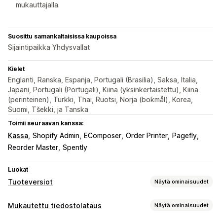
mukauttajalla.
Suosittu samankaltaisissa kaupoissa
Sijaintipaikka Yhdysvallat
Kielet
Englanti, Ranska, Espanja, Portugali (Brasilia), Saksa, Italia,
Japani, Portugali (Portugali), Kiina (yksinkertaistettu), Kiina
(perinteinen), Turkki, Thai, Ruotsi, Norja (bokmål), Korea,
Suomi, Tšekki, ja Tanska
Toimii seuraavan kanssa:
Kassa
Shopify Admin
EComposer
Order Printer
Pagefly
Reorder Master
Spently
Luokat
Tuoteversiot
Näytä ominaisuudet
Mukautukset
Mukautettu tiedostolataus
Näytä ominaisuudet
Valintaruudut
Väriruudut
Ehdollinen logiikka
Päivämäärät