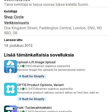
Tämä kehittäjä ei tarjoa suoraa tukea kielellä Suomi.
Kehittäjä
Shop Circle
Verkkosivusto
One Kingdom Street, Paddington Central, London, ENG, W2
6BD, GB
Lanseerattu
14. joulukuu 2012
Lisää tämänkaltaisia sovelluksia
Upload‑Lift Image Upload
/ 5 tähteä
4,9
(145)
•
Ilmainen sopimus saatavilla
145 arvostelua yhteensä
Receive Image file uploads for personalized orders.
Built for Shopify
OPTIS Product Options, Variant
/ 5 tähteä
4,9
(2 247)
•
Ilmainen sopimus saatavilla
2247 arvostelua yhteensä
Personalize product options variant option w/ text box, add on
Built for Shopify
Hulk‑Tuotevaihtoehdot
/ 5 tähteä
4,8
(1 142)
•
Ilmainen sopimus saatavilla