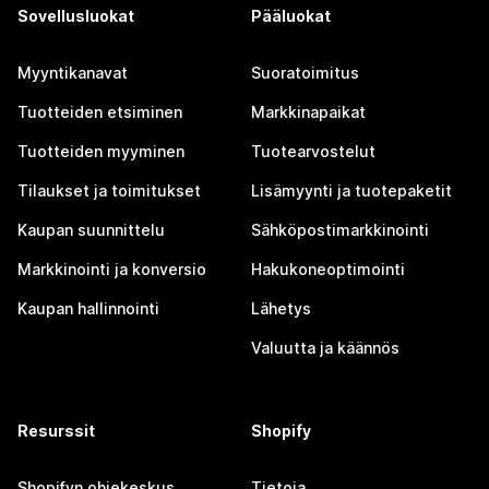
Sovellusluokat
Pääluokat
Myyntikanavat
Suoratoimitus
Tuotteiden etsiminen
Markkinapaikat
Tuotteiden myyminen
Tuotearvostelut
Tilaukset ja toimitukset
Lisämyynti ja tuotepaketit
Kaupan suunnittelu
Sähköpostimarkkinointi
Markkinointi ja konversio
Hakukoneoptimointi
Kaupan hallinnointi
Lähetys
Valuutta ja käännös
Resurssit
Shopify
Shopifyn ohjekeskus
Tietoja