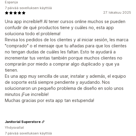
Espanja
7 päivää sovelluksen käyttöä
27. lokakuu 2025
Una app increíble!!! Al tener cursos online muchos se pueden
confudir de qué productos tiene y cuáles no, esta app
soluciona todo el problema!
Revisa los pedidos de los clientes y al iniciar sesión, les marca
"comprado" o el mensaje que tu añadas para que los clientes
no tengan dudas de cuáles les faltan. Esto te ayudará a
incrementar tus ventas también porque muchos clientes no
comprarán por miedo a comprar algo duplicado y que ya
tienen.
Es una app muy sencilla de usar, instalar y además, el equipo
de soporte está siempre pendiente y ayudando. Nos
solucionaron un pequeño problema de diseño en solo unos
minutos ¡Fue increíble!
Muchas gracias por esta app tan estupenda!
Janitorial Superstore
Yhdysvallat
7 päivää sovelluksen käyttöä