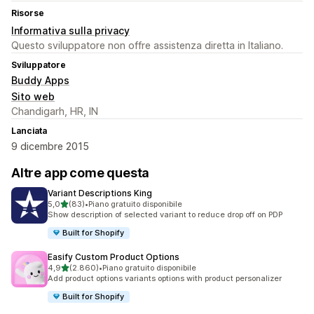
Risorse
Informativa sulla privacy
Questo sviluppatore non offre assistenza diretta in Italiano.
Sviluppatore
Buddy Apps
Sito web
Chandigarh, HR, IN
Lanciata
9 dicembre 2015
Altre app come questa
Variant Descriptions King
stelle su 5
5,0
(83)
•
Piano gratuito disponibile
83 recensioni totali
Show description of selected variant to reduce drop off on PDP
Built for Shopify
Easify Custom Product Options
stelle su 5
4,9
(2.860)
•
Piano gratuito disponibile
2860 recensioni totali
Add product options variants options with product personalizer
Built for Shopify