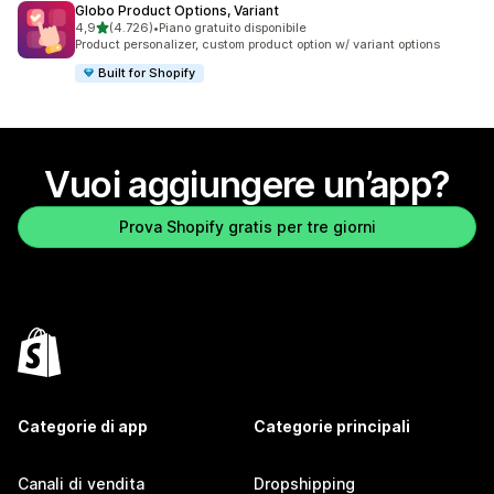
Globo Product Options, Variant
stelle su 5
4,9
(4.726)
•
Piano gratuito disponibile
4726 recensioni totali
Product personalizer, custom product option w/ variant options
Built for Shopify
Vuoi aggiungere un’app?
Prova Shopify gratis per tre giorni
Categorie di app
Categorie principali
Canali di vendita
Dropshipping