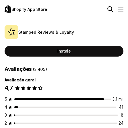
Shopify App Store
Stamped Reviews & Loyalty
Instale
Avaliações
(3 405)
Avaliação geral
4,7
5
3,1 mil
4
141
3
18
2
24