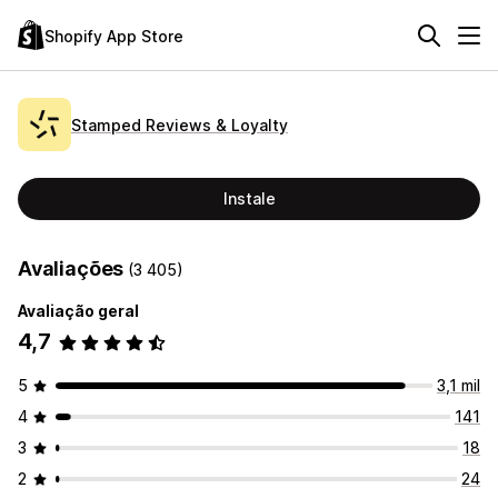
Shopify App Store
Stamped Reviews & Loyalty
Instale
Avaliações
(3 405)
Avaliação geral
4,7
5
3,1 mil
4
141
3
18
2
24