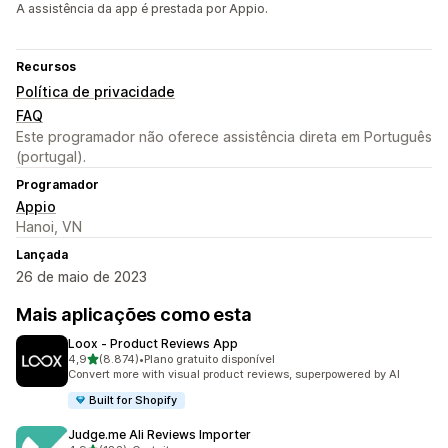
A assistência da app é prestada por Appio.
Recursos
Política de privacidade
FAQ
Este programador não oferece assistência direta em Português
(portugal).
Programador
Appio
Hanoi, VN
Lançada
26 de maio de 2023
Mais aplicações como esta
Loox ‑ Product Reviews App
de 5 estrelas
4,9
(8.874)
•
Plano gratuito disponível
8874 total de avaliações
Convert more with visual product reviews, superpowered by AI
Built for Shopify
Judge.me Ali Reviews Importer