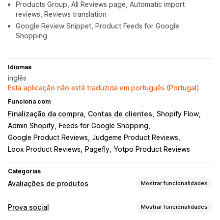
Products Group, All Reviews page, Automatic import
reviews, Reviews translation
Google Review Snippet, Product Feeds for Google
Shopping
Idiomas
inglês
Esta aplicação não está traduzida em português (Portugal)
Funciona com
Finalização da compra
Contas de clientes
Shopify Flow
Admin Shopify
Feeds for Google Shopping
Google Product Reviews
Judgeme Product Reviews
Loox Product Reviews
Pagefly
Yotpo Product Reviews
Categorias
Avaliações de produtos
Mostrar funcionalidades
Opções de apresentação
Prova social
Mostrar funcionalidades
Testemunhos
Avaliações com fotos