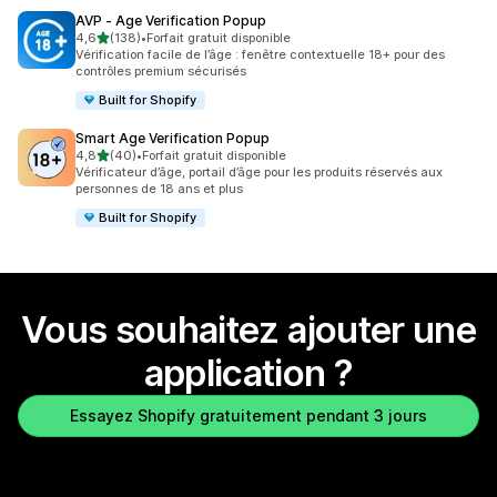
AVP ‑ Age Verification Popup
étoile(s) sur 5
4,6
(138)
•
Forfait gratuit disponible
138 avis au total
Vérification facile de l’âge : fenêtre contextuelle 18+ pour des
contrôles premium sécurisés
Built for Shopify
Smart Age Verification Popup
étoile(s) sur 5
4,8
(40)
•
Forfait gratuit disponible
40 avis au total
Vérificateur d’âge, portail d’âge pour les produits réservés aux
personnes de 18 ans et plus
Built for Shopify
Vous souhaitez ajouter une
application ?
Essayez Shopify gratuitement pendant 3 jours