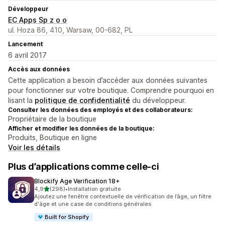
Développeur
EC Apps Sp z o o
ul. Hoza 86, 410, Warsaw, 00-682, PL
Lancement
6 avril 2017
Accès aux données
Cette application a besoin d’accéder aux données suivantes
pour fonctionner sur votre boutique. Comprendre pourquoi en
lisant la
politique de confidentialité
du développeur.
Consulter les données des employés et des collaborateurs:
Propriétaire de la boutique
Afficher et modifier les données de la boutique:
Produits, Boutique en ligne
Voir les détails
Plus d’applications comme celle-ci
Blockify Age Verification 18+
étoile(s) sur 5
4,9
(298)
•
Installation gratuite
298 avis au total
Ajoutez une fenêtre contextuelle de vérification de l’âge, un filtre
d'âge et une case de conditions générales
Built for Shopify