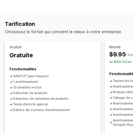
Accessibilité
Vérification de l’âge
Types de pop-up
Avertissements produits
Confidentialité des données
Pop-ups de panier
Bannières
Annonces
Conformité fiscale
Conditions générales d’utilisation
Tarification
Pop-ups d’avertissement
Vérification de l’âge
Conformité TSE
Exonérations fiscales
Choisissez le forfait qui convient le mieux à votre entreprise.
Pop-ups de consentement
Pop-ups personnalisés
Rapports de conformité
Gestion des pop-ups
Personnalisation
Gratuit
Illimité
Outil d’édition
Modèles
Polices personnalisées
Pop-ups
Couleur et police
Position du widget
$9.95
Gratuite
/ mo
Traduction
Localisation
Déclencheurs et règles
Ciblage
CSS personnalisées
Restriction de page
ou $99.50/an 
Géolocalisation
Balisage
Ciblage de produit
Géolocalisation
Multilingue
Fonctionnalités
Fonctionnalit
Texte personnalisé
Boutons
GRATUIT pour toujours
Toutes les fo
1 avertissement
Avertissemen
10 produits inclus
Produits illi
Sélection de produits
Ciblage de c
Sélection de variantes de produits
Avertisseme
Texte d’article spécial
Avertissemen
Éditeur de contenu d’avertissement
Avertisseme
Avertisseme
(Shopify Plu