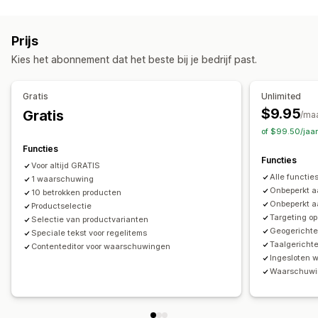
Soorten pop-ups
Productwaarschuwingen
Gegevensprivacy
Winkelwagenpop-ups
Banners
Aankondigingen
Belastingnaleving
Algemene voorwaarden
Naleving TSE
Prijs
Waarschuwingspop-ups
Leeftijdsverificatie
Belastingvrijstellingen
Nalevingsrapporten
Kies het abonnement dat het beste bij je bedrijf past.
Toestemmingspop-ups
Pop-ups op maat
Aanpassing
Pop-ups beheren
Pop-ups
Kleur en lettertype
Widgetpositie
Gratis
Unlimited
Bewerkingstool
Templates
Aangepaste lettertypen
Aangepaste CSS
Paginabeperking
Producttargeting
$9.95
Gratis
/ma
Vertaling
Lokalisatie
Triggers en regels
Targeting
Geolocatie
Meerdere talen
Aangepaste tekst
Knoppen
of $99.50/jaa
Geolocatie
Tagging
Functies
Functies
Voor altijd GRATIS
Alle functi
1 waarschuwing
Onbeperkt 
10 betrokken producten
Onbeperkt a
Productselectie
Targeting op
Selectie van productvarianten
Geogericht
Speciale tekst voor regelitems
Taalgerich
Contenteditor voor waarschuwingen
Ingesloten
Waarschuwin