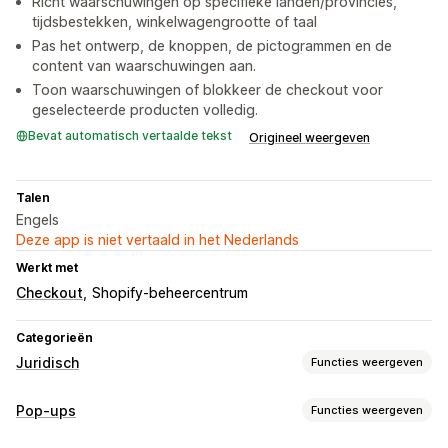
Richt waarschuwingen op specifieke landen/provincies,
tijdsbestekken, winkelwagengrootte of taal
Pas het ontwerp, de knoppen, de pictogrammen en de
content van waarschuwingen aan.
Toon waarschuwingen of blokkeer de checkout voor
geselecteerde producten volledig.
Bevat automatisch vertaalde tekst
Origineel weergeven
Talen
Engels
Deze app is niet vertaald in het Nederlands
Werkt met
Checkout
Shopify-beheercentrum
Categorieën
Juridisch
Functies weergeven
Compliance
Pop-ups
Functies weergeven
Toegankelijkheid
Leeftijdsverificatie