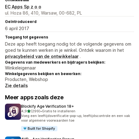
EC Apps Sp z o o
ul. Hoza 86, 410, Warsaw, 00-682, PL
Geïntroduceerd
6 april 2017
Toegang tot gegevens
Deze app heeft toegang nodig tot de volgende gegevens om
goed te kunnen werken in je winkel. Ontdek waarom in het
privacybeleid van de ontwikkelaar
.
Gegevens van medewerkers en bijdragers bekijken:
Winkeleigenaar
Winkelgegevens bekijken en bewerken:
Producten, Webshop
Zie details
Meer apps zoals deze
Blockify Age Verification 18+
van 5 sterren
4,9
(299)
•
Gratis te installeren
299 recensies in totaal
Voeg een leeftijdsverificatie-pop-up, leeftijdscontrole en een vak
voor algemene voorwaarden toe
Built for Shopify