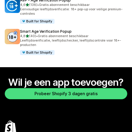
AVP ‑ Age Verification Popup
van 5 sterren
4,6
(138)
•
Gratis abonnement beschikbaar
138 recensies in totaal
Eenvoudige leeftijdsverificatie: 18+ pop-up voor veilige premium-
controles
Built for Shopify
Smart Age Verification Popup
van 5 sterren
4,8
(40)
•
Gratis abonnement beschikbaar
40 recensies in totaal
Leeftijdsverificatie, leeftijdschecker, leeftijdscontrole voor 18+-
producten
Built for Shopify
Wil je een app toevoegen?
Probeer Shopify 3 dagen gratis