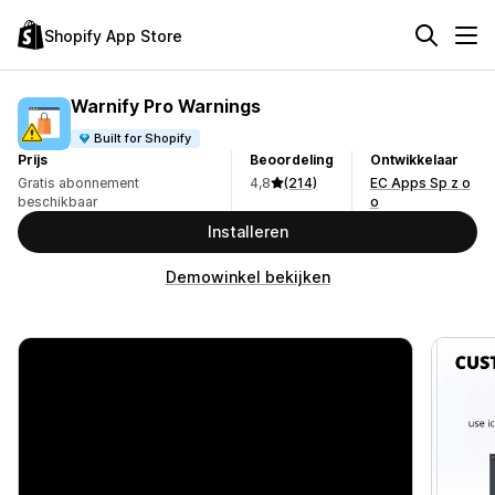
Shopify App Store
Warnify Pro Warnings
Built for Shopify
Prijs
Beoordeling
Ontwikkelaar
Gratis abonnement
4,8
(214)
EC Apps Sp z o
beschikbaar
o
Installeren
Demowinkel bekijken