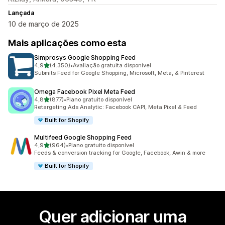
Lançada
10 de março de 2025
Mais aplicações como esta
Simprosys Google Shopping Feed
de 5 estrelas
4,9
(4.350)
•
Avaliação gratuita disponível
4350 total de avaliações
Submits Feed for Google Shopping, Microsoft, Meta, & Pinterest
Omega Facebook Pixel Meta Feed
de 5 estrelas
4,8
(877)
•
Plano gratuito disponível
877 total de avaliações
Retargeting Ads Analytic: Facebook CAPI, Meta Pixel & Feed
Built for Shopify
Multifeed Google Shopping Feed
de 5 estrelas
4,9
(964)
•
Plano gratuito disponível
964 total de avaliações
Feeds & conversion tracking for Google, Facebook, Awin & more
Built for Shopify
Quer adicionar uma