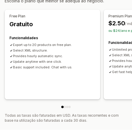
Escolha o plano que melhor se adequa ao negócio.
Gestão de feeds
Sincronização de produtos
Sincronização programada
Free Plan
Premium Pla
Seleção de produtos
$2.50
Gratuito
/ m
Feeds para direcionamentos específicos
ou $24/ano e
Otimização de feeds
Funcionalidades
Funcionalida
Export up to 20 products on free plan.
Unlimited pr
Select XML structure.
Select XML s
Provides hourly automatic sync.
Provides hou
Update anytime with one click.
Update anyti
Basic support included. Chat with us.
Get fast help
Todas as taxas são faturadas em USD. As taxas recorrentes e com
base na utilização são faturadas a cada 30 dias.