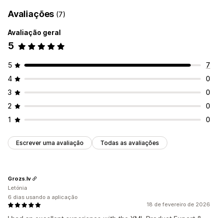
Avaliações
(7)
Avaliação geral
5
5
7
4
0
3
0
2
0
1
0
Escrever uma avaliação
Todas as avaliações
Grozs.lv
Letónia
6 dias usando a aplicação
18 de fevereiro de 2026