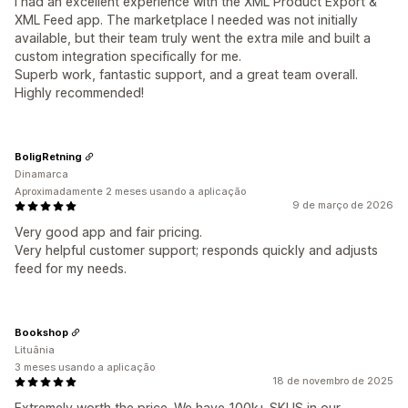
I had an excellent experience with the XML Product Export &
XML Feed app. The marketplace I needed was not initially
available, but their team truly went the extra mile and built a
custom integration specifically for me.
Superb work, fantastic support, and a great team overall.
Highly recommended!
BoligRetning
Dinamarca
Aproximadamente 2 meses usando a aplicação
9 de março de 2026
Very good app and fair pricing.
Very helpful customer support; responds quickly and adjusts
feed for my needs.
Bookshop
Lituânia
3 meses usando a aplicação
18 de novembro de 2025
Extremely worth the price. We have 100k+ SKUS in our