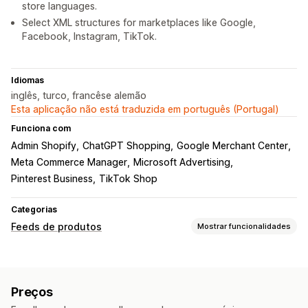
store languages.
Select XML structures for marketplaces like Google,
Facebook, Instagram, TikTok.
Idiomas
inglês, turco, francêse alemão
Esta aplicação não está traduzida em português (Portugal)
Funciona com
Admin Shopify
ChatGPT Shopping
Google Merchant Center
Meta Commerce Manager
Microsoft Advertising
Pinterest Business
TikTok Shop
Categorias
Feeds de produtos
Mostrar funcionalidades
Personalização de feeds
Etiquetas de remarketing
Feeds localizados
Preços
Sincronização de variantes