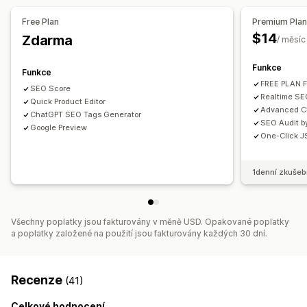
Automatizace
Free Plan
Premium Pla
Sledování výkonu
$14
Zdarma
/ měsíc
Skóre SEO
Užitečné informace a tipy
Analýza obsahu
Funkce
Funkce
FREE PLAN 
SEO Score
Realtime S
Quick Product Editor
Advanced C
ChatGPT SEO Tags Generator
SEO Audit by
Google Preview
One-Click J
1denní zkušeb
Všechny poplatky jsou fakturovány v měně USD. Opakované poplatky
a poplatky založené na použití jsou fakturovány každých 30 dní.
Recenze
(41)
Celkové hodnocení