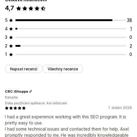
4,7
5
38
4
1
3
0
2
2
1
0
Napsat recenzi
Všechny recenze
CRC iShoppe
Kanada
Doba používání aplikace: Asi měsícem
1. duben 2026
I had a great experience working with this SEO program. It is
pretty easy to use.
I had some technical issues and contacted them for help. Axel
promptly responded to me. He was incredibly knowledgeable