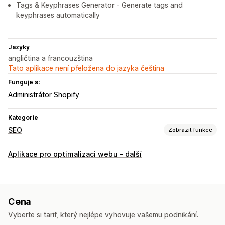
Tags & Keyphrases Generator - Generate tags and
keyphrases automatically
Jazyky
angličtina a francouzština
Tato aplikace není přeložena do jazyka čeština
Funguje s:
Administrátor Shopify
Kategorie
SEO
Zobrazit funkce
Nástroje SEO
Aplikace pro optimalizaci webu – další
Alternativní text
Indexování stránky
Meta tagy
Strukturovaná data
JSON-LD
Schémata
Generování pomocí umělé inteligence
Cena
Responzivní design pro mobilní zařízení
Vyberte si tarif, který nejlépe vyhovuje vašemu podnikání.
Optimalizace obsahu
Optimalizace metadat