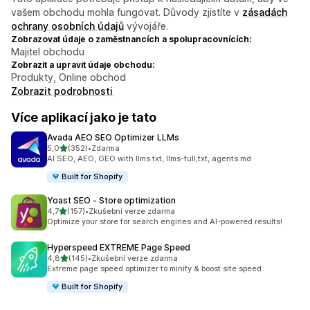
vašem obchodu mohla fungovat. Důvody zjistíte v
zásadách
ochrany osobních údajů
vývojáře.
Zobrazovat údaje o zaměstnancích a spolupracovnících:
Majitel obchodu
Zobrazit a upravit údaje obchodu:
Produkty, Online obchod
Zobrazit podrobnosti
Více aplikací jako je tato
Avada AEO SEO Optimizer LLMs
z 5 hvězd
5,0
(352)
•
Zdarma
Celkový počet recenzí: 352
AI SEO, AEO, GEO with llms.txt, llms-full,txt, agents.md
Built for Shopify
Yoast SEO ‑ Store optimization
z 5 hvězd
4,7
(157)
•
Zkušební verze zdarma
Celkový počet recenzí: 157
Optimize your store for search engines and AI-powered results!
Hyperspeed EXTREME Page Speed
z 5 hvězd
4,8
(145)
•
Zkušební verze zdarma
Celkový počet recenzí: 145
Extreme page speed optimizer to minify & boost site speed
Built for Shopify