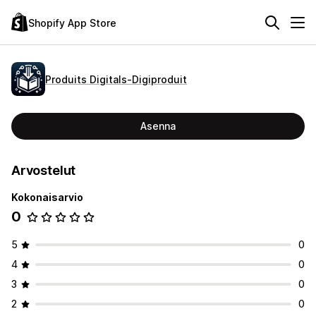
Shopify App Store
Produits Digitals‑Digiproduit
Asenna
Arvostelut
Kokonaisarvio
0
5
0
4
0
3
0
2
0