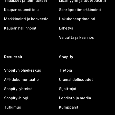
Tilaukset ja toimitukset
Lisämyynti ja tuotepaketit
Kaupan suunnittelu
Sähköpostimarkkinointi
Markkinointi ja konversio
Hakukoneoptimointi
Kaupan hallinnointi
Lähetys
Valuutta ja käännös
Resurssit
Shopify
Shopifyn ohjekeskus
Tietoja
API-dokumentaatio
Uramahdollisuudet
Shopify-yhteisö
Sijoittajat
Shopify-blogi
Lehdistö ja media
Tutkimus
Kumppanit