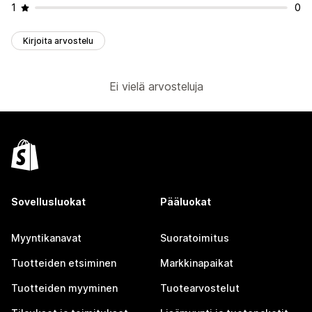
1
0
Kirjoita arvostelu
Ei vielä arvosteluja
Sovellusluokat
Pääluokat
Myyntikanavat
Suoratoimitus
Tuotteiden etsiminen
Markkinapaikat
Tuotteiden myyminen
Tuotearvostelut