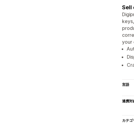
Sell
Digip
keys,
produ
corre
your 
Aut
Dis
Cra
言語
連携対
カテゴ