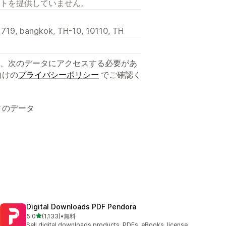
トを提供していません。
 719, bangkok, TH-10, 10110, TH
、次のデータにアクセスする必要があ
向けの
プライバシーポリシー
でご確認く
ィのデータ
Digital Downloads PDF Pendora
5つ星中
5.0
(1,133)
•
無料
合計レビュー数：1133件
Sell digital downloads products, PDFs, eBooks, license