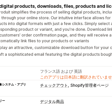
 digital products, downloads, files, products and lic
roduit simplifies the process of selling digital products, incl
 through your online store. Our intuitive interface allows fo
cts into digital formats with just a few clicks. Simply select 
sponding product or variant, and you're done. Download link
customers' order confirmation page, and they will receive a
omatically link files to your products or variants
play an attractive, customizable download button for your
ft a sophisticated email featuring the digital products bou
フランス語 および 英語
このアプリは日本語に翻訳されていませ
象システム・アプリ
チェックアウト
Shopify管理者ページ
リー
デジタル商品