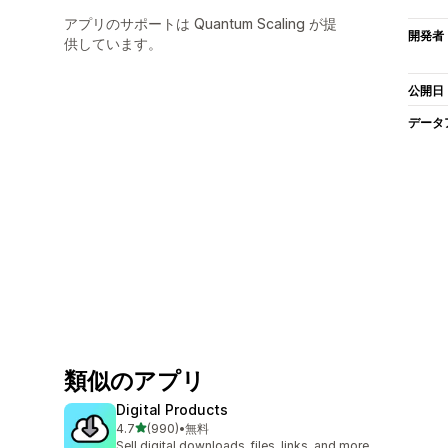
アプリのサポートは Quantum Scaling が提
開発者
供しています。
公開日
データ
類似のアプリ
Digital Products
5つ星中
4.7
(990)
•
無料
合計レビュー数：990件
Sell digital downloads, files, links, and more.