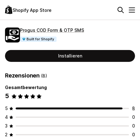
Shopify App Store
Progus COD Form & OTP SMS
Built for Shopify
Installieren
Rezensionen
(8)
Gesamtbewertung
5
5
8
4
0
3
0
2
0