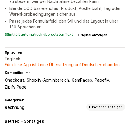
zu steuern, wer per Nachnahme bezahlen kann.
Blende COD basierend auf Produkt, Postleitzahl, Tag oder
Warenkorbbedingungen sicher aus.
Passe jedes Formularfeld, den Stil und das Layout in über
130 Sprachen an.
Enthält automatisch übersetzten Text
Original anzeigen
Sprachen
Englisch
Für diese App ist keine Übersetzung auf Deutsch vorhanden.
Kompatibel mit
Checkout
Shopify-Adminbereich
GemPages
Pagefly
Zipify Page
Kategorien
Rechnung
Funktionen anzeigen
COD-Management
Betrieb – Sonstiges
Benutzerdefinierte Gebühren
Zahlungsart ausblenden