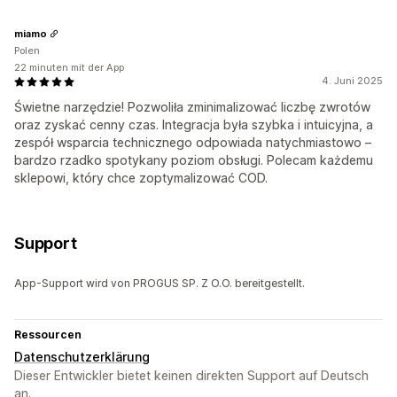
miamo
Polen
22 minuten mit der App
4. Juni 2025
Świetne narzędzie! Pozwoliła zminimalizować liczbę zwrotów
oraz zyskać cenny czas. Integracja była szybka i intuicyjna, a
zespół wsparcia technicznego odpowiada natychmiastowo –
bardzo rzadko spotykany poziom obsługi. Polecam każdemu
sklepowi, który chce zoptymalizować COD.
Support
App-Support wird von PROGUS SP. Z O.O. bereitgestellt.
Ressourcen
Datenschutzerklärung
Dieser Entwickler bietet keinen direkten Support auf Deutsch
an.