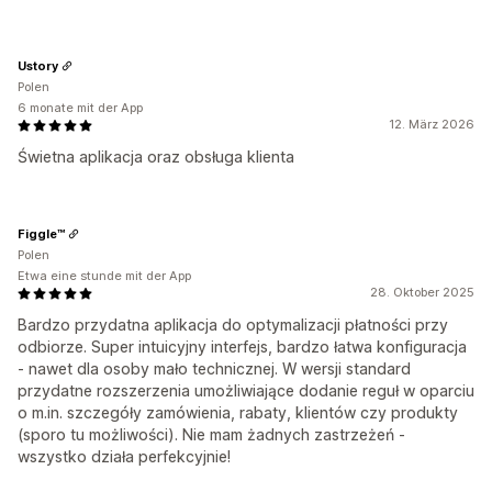
Ustory
Polen
6 monate mit der App
12. März 2026
Świetna aplikacja oraz obsługa klienta
Figgle™
Polen
Etwa eine stunde mit der App
28. Oktober 2025
Bardzo przydatna aplikacja do optymalizacji płatności przy
odbiorze. Super intuicyjny interfejs, bardzo łatwa konfiguracja
- nawet dla osoby mało technicznej. W wersji standard
przydatne rozszerzenia umożliwiające dodanie reguł w oparciu
o m.in. szczegóły zamówienia, rabaty, klientów czy produkty
(sporo tu możliwości). Nie mam żadnych zastrzeżeń -
wszystko działa perfekcyjnie!