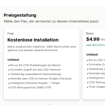
Zahlungsarten sortieren
Betrugsprävention
Einmaliges Passwort (OTP)
Bestätigung per Telefon
Preisgestaltung
SMS-Bestätigung
Wähle den Plan, der am besten zu deinem Unternehmen passt.
Formularanpassung
Drag-&-Drop-Editor
Benutzerdefinierte Felder
Free
Basic
Schriftart und Farbe
Benutzerdefinierte Schaltflächen
$4.99
Kostenlose Installation
/ M
Benutzerdefinierte Layouts
Pop-ups
oder $53.89/Ja
Keine zusätzlichen Gebühren. SMS-Nachrichten sind
Eingebettete Formulare
Versandoptionen
optional und werden separat berechnet.
Umfasst
Adressvalidierung
Mehrere Sprachen
Umfasst
Bis zu 200 
Conversion und Upselling
Schneller Z
Bis zu 60 COD-Bestellungen pro Monat
Vollständig
Schneller Zugriff auf das COD-Formular
Rabatte
One-Click-Bestellung
Pixel-Tracking
Kontrolle ü
Vollständig anpassbares Formulardesign
Intelligente
Kontrolle über COD im nativen Shopify-Checkout
COD-Betrug
Intelligente Checkout-Regeln – 1 Regel
Chat-Suppor
COD-Betrugsschutz (SMS-OTP)