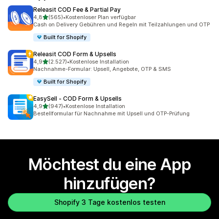
Releasit COD Fee & Partial Pay
von 5 Sternen
4,8
(565)
•
Kostenloser Plan verfügbar
565 Rezensionen insgesamt
Cash on Delivery Gebühren und Regeln mit Teilzahlungen und OTP
Built for Shopify
Releasit COD Form & Upsells
von 5 Sternen
4,9
(2.527)
•
Kostenlose Installation
2527 Rezensionen insgesamt
Nachnahme-Formular: Upsell, Angebote, OTP & SMS
Built for Shopify
EasySell ‑ COD Form & Upsells
von 5 Sternen
4,9
(947)
•
Kostenlose Installation
947 Rezensionen insgesamt
Bestellformular für Nachnahme mit Upsell und OTP-Prüfung
Möchtest du eine App
hinzufügen?
Shopify 3 Tage kostenlos testen