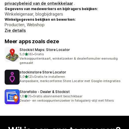
privacybeleid van de ontwikkelaar
.
Gegevens van medewerkers en bijdragers bekijken:
Winkeleigenaar, blogbijdragers
Winkelgegevens bekijken en bewerken:
Producten, Webshop
Zie details
Meer apps zoals deze
Stockist Maps: Store Locator
van 5 sterren
5,0
(6)
•
Gratis
6 recensies in totaal
Verkooppuntenkaart, winkelzoeker & dealerformulier eenvoudig
gemaakt
stockinstore Store Locator
van 5 sterren
5,0
(2)
•
Gratis te installeren
2 recensies in totaal
Aanpasbare, merkconforme Store Locator met Google-integraties
Storefolio ‑ Dealer & Stockist
van 5 sterren
1,0
(1)
•
Gratis abonnement beschikbaar
1 recensies in totaal
Dealer- en verkooppuntenzoeker in fotogalerij-stijl met filters