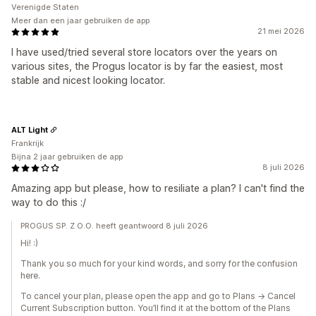
Verenigde Staten
Meer dan een jaar gebruiken de app
21 mei 2026
I have used/tried several store locators over the years on
various sites, the Progus locator is by far the easiest, most
stable and nicest looking locator.
ALT Light
Frankrijk
Bijna 2 jaar gebruiken de app
8 juli 2026
Amazing app but please, how to resiliate a plan? I can't find the
way to do this :/
PROGUS SP. Z O.O. heeft geantwoord 8 juli 2026
Hi! :)
Thank you so much for your kind words, and sorry for the confusion
here.
To cancel your plan, please open the app and go to Plans → Cancel
Current Subscription button. You’ll find it at the bottom of the Plans