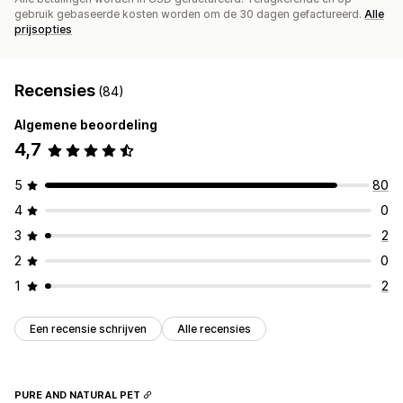
gebruik gebaseerde kosten worden om de 30 dagen gefactureerd.
Alle
prijsopties
Recensies
(84)
Algemene beoordeling
4,7
5
80
4
0
3
2
2
0
1
2
Een recensie schrijven
Alle recensies
PURE AND NATURAL PET