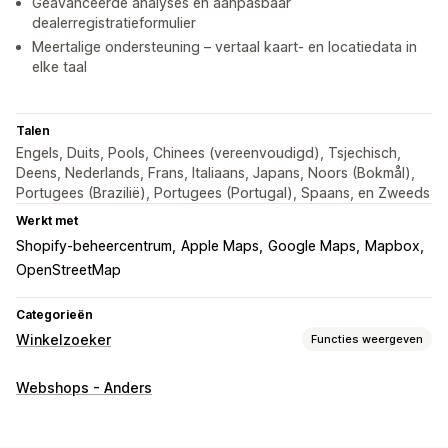
Geavanceerde analyses en aanpasbaar
dealerregistratieformulier
Meertalige ondersteuning – vertaal kaart- en locatiedata in
elke taal
Talen
Engels, Duits, Pools, Chinees (vereenvoudigd), Tsjechisch,
Deens, Nederlands, Frans, Italiaans, Japans, Noors (Bokmål),
Portugees (Brazilië), Portugees (Portugal), Spaans, en Zweeds
Werkt met
Shopify-beheercentrum
Apple Maps
Google Maps
Mapbox
OpenStreetMap
Categorieën
Winkelzoeker
Functies weergeven
Weergaveopties
Webshops - Anders
Locatiepagina
Kaartstijlen
Openingstijden
Routebeschrijving
Aangepaste branding