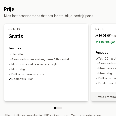
Aangepaste pictogrammen
Aangepaste CSS
Prijs
Afbeeldingen
Aangepaste velden
Meerdere talen
Kies het abonnement dat het beste bij je bedrijf past.
Meerdere locaties
Importeren en exporteren
Mobiel responsief
GRATIS
BASIS
Zoeken en filteren
$9.99
Gratis
/ma
Locatie zoeken
Winkelnaam zoeken
Tagging
of $107.89/ja
Automatisch aanvullen
Geolocatie
Afstandsfilter
Functies
Functies
Aangepaste filters
Zoekrapporten
Analytics
1 locatie
Tot 100 loca
Geen verborgen kosten, geen API-sleutel
Geen verbor
Meerdere kaart- en markeerstijlen
Meerdere ka
Meertalig
Meertalig
Bulkimport van locaties
Bulkimport v
Dealerformulier
Dealerformul
Gratis proefp
Alle betalingen worden in USD gefactureerd. Terugkerende en op