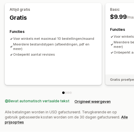
Aangepaste triggers
Geplande taken
Altijd gratis
Basic
Aangepaste workflows
$9.99
Gratis
/ma
Functies
Functies
Voor winkel
Voor winkels met maximaal 10 bestellingen/maand
Meerdere be
Meerdere bestandstypen (afbeeldingen, pdf en
meer)
meer)
Onbeperkt aa
Onbeperkt aantal revisies
Gratis proefp
Bevat automatisch vertaalde tekst
Origineel weergeven
Alle betalingen worden in USD gefactureerd. Terugkerende en op
gebruik gebaseerde kosten worden om de 30 dagen gefactureerd.
Alle
prijsopties