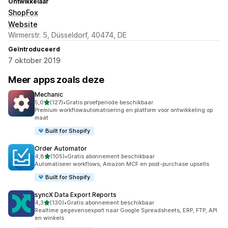
Ontwikkelaar
ShopFox
Website
Wirmerstr. 5, Düsseldorf, 40474, DE
Geïntroduceerd
7 oktober 2019
Meer apps zoals deze
Mechanic
van 5 sterren
5,0
(127)
•
Gratis proefperiode beschikbaar
127 recensies in totaal
Premium workflowautomatisering en platform voor ontwikkeling op
maat
Built for Shopify
Order Automator
van 5 sterren
4,8
(105)
•
Gratis abonnement beschikbaar
105 recensies in totaal
Automatiseer workflows, Amazon MCF en post-purchase upsells
Built for Shopify
syncX Data Export Reports
van 5 sterren
4,3
(130)
•
Gratis abonnement beschikbaar
130 recensies in totaal
Realtime gegevensexport naar Google Spreadsheets, ERP, FTP, API
en winkels