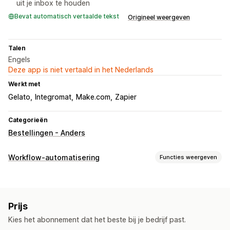
uit je inbox te houden
Bevat automatisch vertaalde tekst
Origineel weergeven
Talen
Engels
Deze app is niet vertaald in het Nederlands
Werkt met
Gelato
Integromat
Make.com
Zapier
Categorieën
Bestellingen - Anders
Workflow-automatisering
Functies weergeven
Automatiseringstaken
E-mailantwoorden
Afhandeling van bestellingen
Prijs
Verwerking van bestellingen
Kies het abonnement dat het beste bij je bedrijf past.
Aanpassing