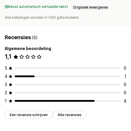
Bevat automatisch vertaalde tekst
Origineel weergeven
Alle betalingen worden in USD gefactureerd.
Recensies
(5)
Algemene beoordeling
1,1
5
0
4
1
3
0
2
0
1
4
Een recensie schrijven
Alle recensies