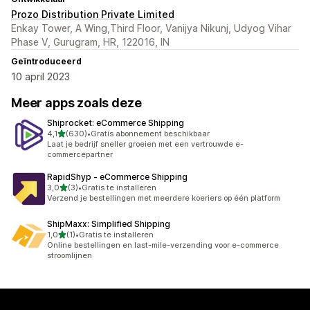
Prozo Distribution Private Limited
Enkay Tower, A Wing,Third Floor, Vanijya Nikunj, Udyog Vihar
Phase V, Gurugram, HR, 122016, IN
Geïntroduceerd
10 april 2023
Meer apps zoals deze
Shiprocket: eCommerce Shipping
van 5 sterren
4,1
(630)
•
Gratis abonnement beschikbaar
630 recensies in totaal
Laat je bedrijf sneller groeien met een vertrouwde e-
commercepartner
RapidShyp ‑ eCommerce Shipping
van 5 sterren
3,0
(3)
•
Gratis te installeren
3 recensies in totaal
Verzend je bestellingen met meerdere koeriers op één platform
ShipMaxx: Simplified Shipping
van 5 sterren
1,0
(1)
•
Gratis te installeren
1 recensies in totaal
Online bestellingen en last-mile-verzending voor e-commerce
stroomlijnen