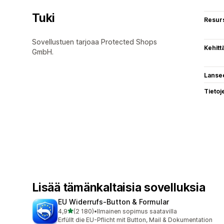
Tuki
Resurs
Sovellustuen tarjoaa Protected Shops
Kehitt
GmbH.
Lanse
Tietoj
Lisää tämänkaltaisia sovelluksia
EU Widerrufs‑Button & Formular
/ 5 tähteä
4,9
(2 180)
•
Ilmainen sopimus saatavilla
2180 arvostelua yhteensä
Erfüllt die EU-Pflicht mit Button, Mail & Dokumentation