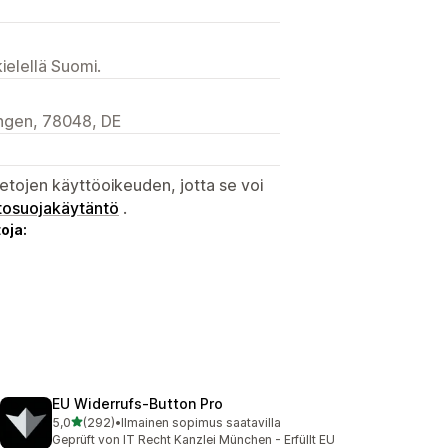
ielellä Suomi.
ingen, 78048, DE
etojen käyttöoikeuden, jotta se voi
tosuojakäytäntö
.
oja:
EU Widerrufs‑Button Pro
/ 5 tähteä
5,0
(292)
•
Ilmainen sopimus saatavilla
292 arvostelua yhteensä
Geprüft von IT Recht Kanzlei München - Erfüllt EU