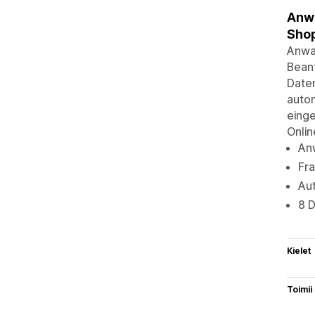
Anwa
Shop
Anwal
Beant
Daten
autom
einge
Onlin
An
Fra
Au
8 
Kielet
Toimii