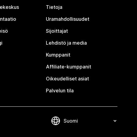
jekeskus
Tietoja
ntaatio
Uramahdollisuudet
eisö
Sijoittajat
i
Lehdistö ja media
Kumppanit
Affiliate-kumppanit
Oikeudelliset asiat
Palvelun tila