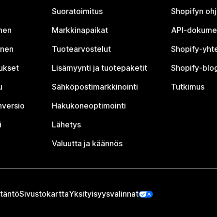
Suoratoimitus
Shopifyn oh
nen
Markkinapaikat
API-dokume
inen
Tuotearvostelut
Shopify-yht
tukset
Lisämyynti ja tuotepaketit
Shopify-blog
u
Sähköpostimarkkinointi
Tutkimus
nversio
Hakukoneoptimointi
i
Lähetys
Valuutta ja käännös
täntö
Sivustokartta
Yksityisyysvalinnat