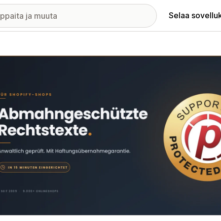
Selaa sovellu
elykuvagalleria