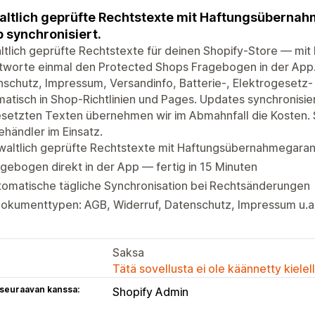
ltlich geprüfte Rechtstexte mit Haftungsüberna
 synchronisiert.
tlich geprüfte Rechtstexte für deinen Shopify-Store — mi
worte einmal den Protected Shops Fragebogen in der App. 
schutz, Impressum, Versandinfo, Batterie-, Elektrogesetz
atisch in Shop-Richtlinien und Pages. Updates synchronisiere
setzten Texten übernehmen wir im Abmahnfall die Kosten. 
ehändler im Einsatz.
waltlich geprüfte Rechtstexte mit Haftungsübernahmegaran
gebogen direkt in der App — fertig in 15 Minuten
tomatische tägliche Synchronisation bei Rechtsänderungen
Dokumenttypen: AGB, Widerruf, Datenschutz, Impressum u.a
Saksa
Tätä sovellusta ei ole käännetty kiele
 seuraavan kanssa:
Shopify Admin