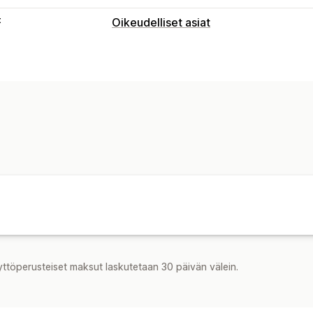
t
Oikeudelliset asiat
Vaatimustenmukaisuus
Tietosuoja
Käyttöehdot
yttöperusteiset maksut laskutetaan 30 päivän välein.