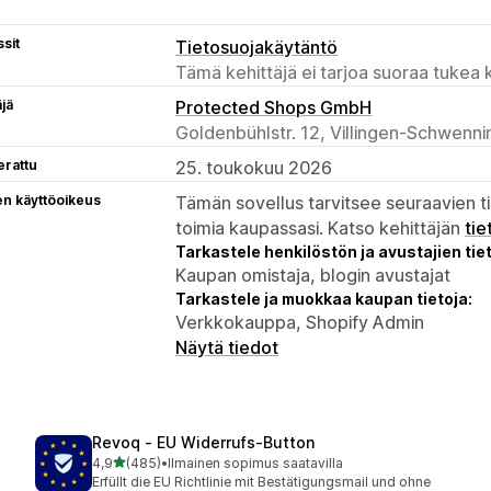
sit
Tietosuojakäytäntö
Tämä kehittäjä ei tarjoa suoraa tukea k
äjä
Protected Shops GmbH
Goldenbühlstr. 12, Villingen-Schwenn
erattu
25. toukokuu 2026
en käyttöoikeus
Tämän sovellus tarvitsee seuraavien ti
toimia kaupassasi. Katso kehittäjän
tie
Tarkastele henkilöstön ja avustajien tiet
Kaupan omistaja, blogin avustajat
Tarkastele ja muokkaa kaupan tietoja:
Verkkokauppa, Shopify Admin
Näytä tiedot
Revoq ‑ EU Widerrufs‑Button
/ 5 tähteä
4,9
(485)
•
Ilmainen sopimus saatavilla
485 arvostelua yhteensä
Erfüllt die EU Richtlinie mit Bestätigungsmail und ohne