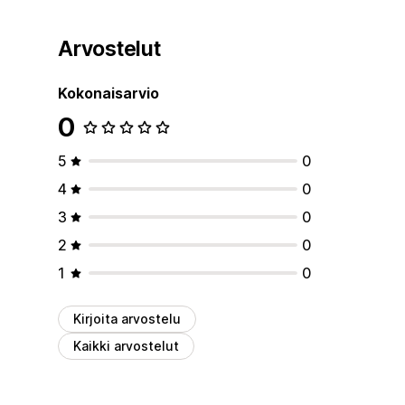
Arvostelut
Kokonaisarvio
0
5
0
4
0
3
0
2
0
1
0
Kirjoita arvostelu
Kaikki arvostelut