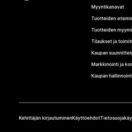
Myyntikanavat
Tuotteiden etsimi
Tuotteiden myym
Tilaukset ja toimi
Kaupan suunnittel
Markkinointi ja ko
Kaupan hallinnoint
Kehittäjän kirjautuminen
Käyttöehdot
Tietosuojakäy