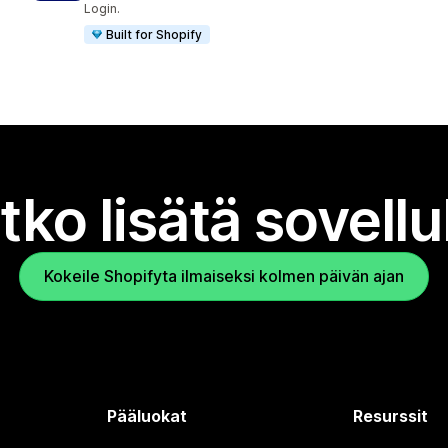
Login.
Built for Shopify
tko lisätä sovell
Kokeile Shopifyta ilmaiseksi kolmen päivän ajan
Pääluokat
Resurssit