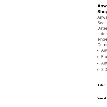
Anwa
Shop
Anwal
Beant
Daten
autom
einge
Onlin
An
Fra
Au
8 
Talen
Werkt