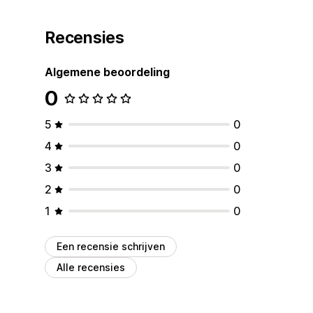
Recensies
Algemene beoordeling
0
5
0
4
0
3
0
2
0
1
0
Een recensie schrijven
Alle recensies