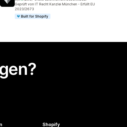
293 recensies in totaal
Geprüft von IT Recht Kanzlei München - Erfüllt EU
2023/2673
Built for Shopify
egen?
n
Shopify