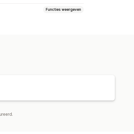
Functies weergeven
arden
ureerd.