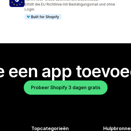
485 recensies in totaal
Erfüllt die EU Richtlinie mit Bestätigungsmail und ohne
Login.
Built for Shopify
je een app toevo
Probeer Shopify 3 dagen gratis
Topcategorieën
Hulpbronne