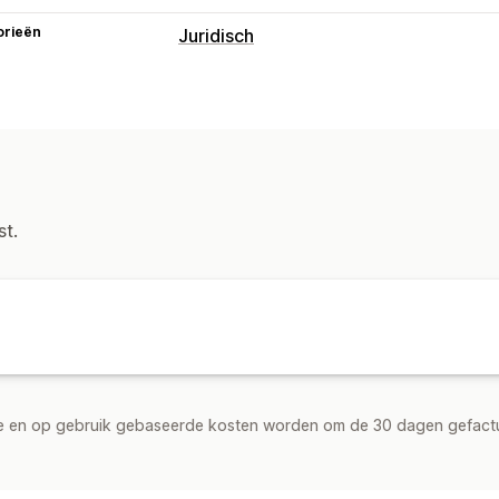
orieën
Juridisch
Compliance
Gegevensprivacy
Algemene voorwa
st.
de en op gebruik gebaseerde kosten worden om de 30 dagen gefact