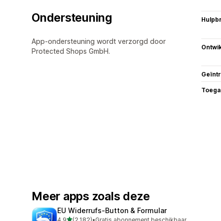
Ondersteuning
Hulpb
App-ondersteuning wordt verzorgd door
Ontwik
Protected Shops GmbH.
Geïnt
Toega
Meer apps zoals deze
EU Widerrufs‑Button & Formular
van 5 sterren
4,9
(2.182)
•
Gratis abonnement beschikbaar