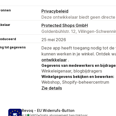
ronnen
Privacybeleid
Deze ontwikkelaar biedt geen directe
kelaar
Protected Shops GmbH
Goldenbühlstr. 12, Villingen-Schwenn
roduceerd
25 mei 2026
ng tot gegevens
Deze app heeft toegang nodig tot d
kunnen werken in je winkel. Ontdek w
ontwikkelaar
.
Gegevens van medewerkers en bijdrager
Winkeleigenaar, blogbijdragers
Winkelgegevens bekijken en bewerken:
Webshop, Shopify-beheercentrum
Zie details
Revoq ‑ EU Widerrufs‑Button
van 5 sterren
4,9
(485)
•
Gratis abonnement beschikbaar