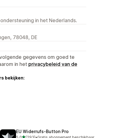
 ondersteuning in het Nederlands.
ingen, 78048, DE
e volgende gegevens om goed te
aarom in het
privacybeleid van de
s bekijken:
EU Widerrufs‑Button Pro
van 5 sterren
5,0
(293)
•
Gratis abonnement beschikbaar