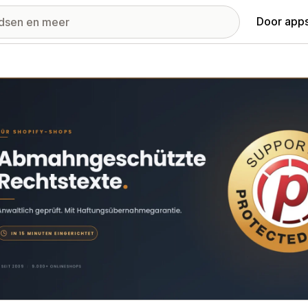
Door apps
ij met uitgelichte afbeeldingen