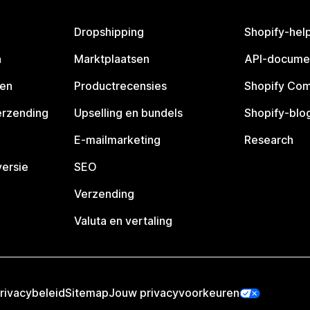
Dropshipping
Shopify-hel
n
Marktplaatsen
API-docume
pen
Productrecensies
Shopify Co
erzending
Upselling en bundels
Shopify-blo
E-mailmarketing
Research
ersie
SEO
Verzending
Valuta en vertaling
rivacybeleid
Sitemap
Jouw privacyvoorkeuren