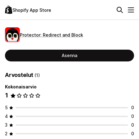
Shopify App Store
Protector: Redirect and Block
Asenna
Arvostelut
(1)
Kokonaisarvio
1
5
0
4
0
3
0
2
0