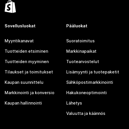
Sovellusluokat
Pääluokat
Myyntikanavat
Suoratoimitus
Tuotteiden etsiminen
Markkinapaikat
Tuotteiden myyminen
Tuotearvostelut
Tilaukset ja toimitukset
Lisämyynti ja tuotepaketit
Kaupan suunnittelu
Sähköpostimarkkinointi
Markkinointi ja konversio
Hakukoneoptimointi
Kaupan hallinnointi
Lähetys
Valuutta ja käännös