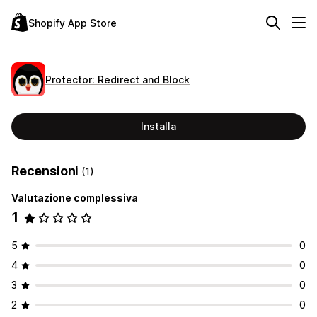
Shopify App Store
Protector: Redirect and Block
Installa
Recensioni
(1)
Valutazione complessiva
1
5
0
4
0
3
0
2
0