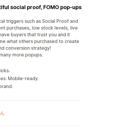
iful social proof, FOMO pop-ups
al triggers such as Social Proof and
nt purchases, low stock levels, live
have buyers that trust you and it
ime what others purchased to create
nd conversion strategy!
d many more popups.
icks.
ges. Mobile-ready.
brand.
ん