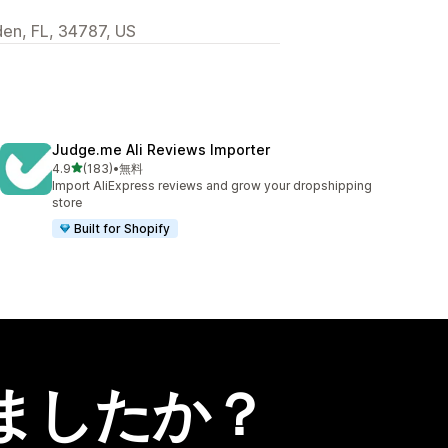
den, FL, 34787, US
Judge.me Ali Reviews Importer
5つ星中
4.9
(183)
•
無料
合計レビュー数：183件
Import AliExpress reviews and grow your dropshipping
store
Built for Shopify
ましたか？