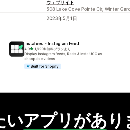
ウェブサイト
508 Lake Cove Pointe Cir, Winter Gar
2023年5月1日
Instafeed ‑ Instagram Feed
5つ星中
4.9
(1,929)
•
無料プランあり
合計レビュー数：1929件
Display Instagram feeds, Reels & Insta UGC as
shoppable videos
Built for Shopify
たいアプリがあり