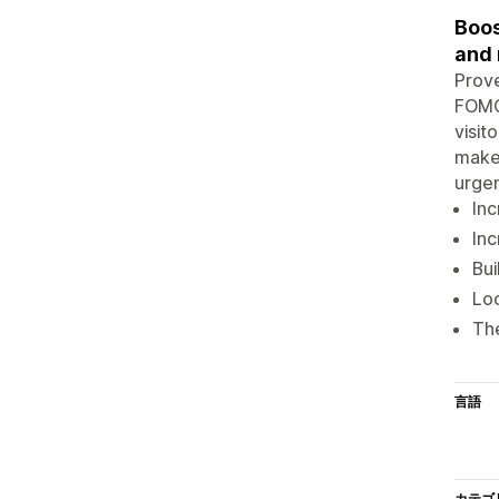
Boos
and 
Prove
FOMO 
visit
makes
urgen
In
Inc
Bui
Loc
The
言語
カテゴ