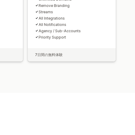
Remove Branding
Streams
All Integrations
All Notifications
Agency / Sub-Accounts
Priority Support
7日間の無料体験