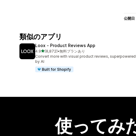
公開日
類似のアプリ
Loox ‑ Product Reviews App
5つ星中
4.9
(8,872)
•
無料プランあり
合計レビュー数：8872件
Convert more with visual product reviews, superpowered
by AI
Built for Shopify
使ってみ