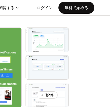
閲覧する
ログイン
無料で始める
+ 他2件