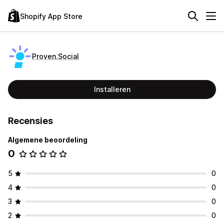
Shopify App Store
Proven.Social
Installeren
Recensies
Algemene beoordeling
0
5
0
4
0
3
0
2
0