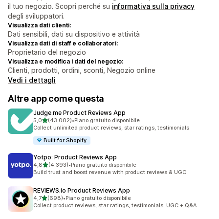
il tuo negozio. Scopri perché su
informativa sulla privacy
degli sviluppatori.
Visualizza dati clienti:
Dati sensibili, dati su dispositivo e attività
Visualizza dati di staff e collaboratori:
Proprietario del negozio
Visualizza e modifica i dati del negozio:
Clienti, prodotti, ordini, sconti, Negozio online
Vedi i dettagli
Altre app come questa
Judge.me Product Reviews App
stelle su 5
5,0
(43.002)
•
Piano gratuito disponibile
43002 recensioni totali
Collect unlimited product reviews, star ratings, testimonials
Built for Shopify
Yotpo: Product Reviews App
stelle su 5
4,8
(4.393)
•
Piano gratuito disponibile
4393 recensioni totali
Build trust and boost revenue with product reviews & UGC
REVIEWS.io Product Reviews App
stelle su 5
4,7
(698)
•
Piano gratuito disponibile
698 recensioni totali
Collect product reviews, star ratings, testimonials, UGC + Q&A