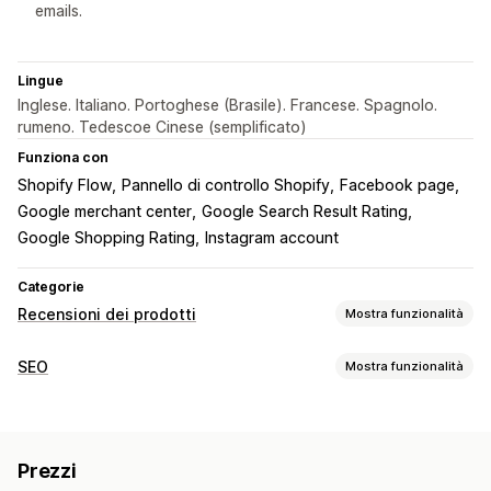
emails.
Lingue
Inglese. Italiano. Portoghese (Brasile). Francese. Spagnolo.
rumeno. Tedescoe Cinese (semplificato)
Funziona con
Shopify Flow
Pannello di controllo Shopify
Facebook page
Google merchant center
Google Search Result Rating
Google Shopping Rating
Instagram account
Categorie
Recensioni dei prodotti
Mostra funzionalità
Opzioni di visualizzazione
SEO
Mostra funzionalità
Testimonianze
Recensioni con foto
Recensioni con video
Strumenti SEO
Valutazioni in stelle
Votazioni
Badge
Caroselli
Caricamento differito
Backlink
Rich snippet
JSON-LD
Gallerie multimediali
Layout a griglia
Prezzi
Schemas
Modifica in blocco
Schede o barre laterali
Pagina con tutte le recensioni