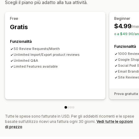
Scegli il piano più adatto alla tua attività.
Adattivo per dispositivi mobili
Ottimizzazione contenuti
Migliori recensioni
Recensioni in evidenza
Ottimizzazione metadati
Automazioni
Domande e risposte
Raggruppamento prodotti
Filtri
Free
Beginner
Rich snippet
Monitoraggio delle performance
$4.99
Gratis
/me
Analisi
Test A/B
Modalità di raccolta recensioni
o a $49.90/ann
Richieste tramite email
Notifiche push
Funzionalità
Funzionalità
Contenuti generati dagli utenti sui social media
Pop-up
50 Review Requests/Month
1000 Revie
Unlimited Import/Export product reviews
Moduli
Importazione ed esportazione
Google Shopp
Unlimited Q&A
Migrazione delle recensioni
Social Post 
Limited Features available
Email Brand
Ripubblicazione delle recensioni
Automazioni
Site Review
Richieste personalizzate
Prova gratuita 
Tutte le spese sono fatturate in USD. Per gli addebiti ricorrenti e le spese
basate sull’utilizzo ricevi una fattura ogni 30 giorni.
Vedi tutte le opzioni
di prezzo