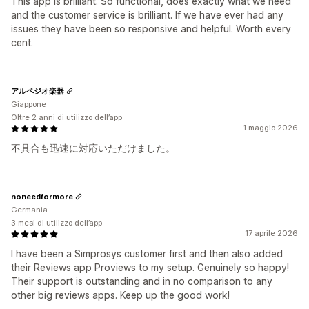
This app is brilliant. So functional, does exactly what we need
and the customer service is brilliant. If we have ever had any
issues they have been so responsive and helpful. Worth every
cent.
アルペジオ楽器
Giappone
Oltre 2 anni di utilizzo dell’app
1 maggio 2026
不具合も迅速に対応いただけました。
noneedformore
Germania
3 mesi di utilizzo dell’app
17 aprile 2026
I have been a Simprosys customer first and then also added
their Reviews app Proviews to my setup. Genuinely so happy!
Their support is outstanding and in no comparison to any
other big reviews apps. Keep up the good work!