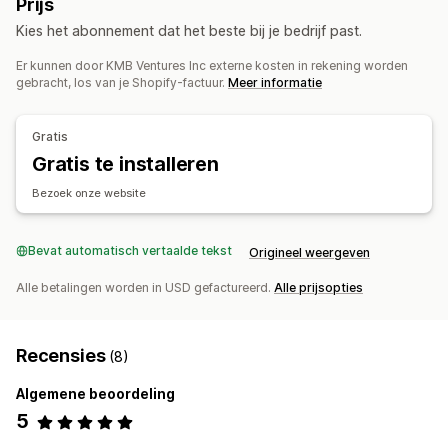
Prijs
Verzendlabels
Aangepaste verpakking
Pakbonnen
Voorraadplanning
Workflow-automatisering
Kies het abonnement dat het beste bij je bedrijf past.
Tracking bij meerdere vervoerders
Trackinggeschiedenis
Bestellingenbeheer
Retouren
Er kunnen door KMB Ventures Inc externe kosten in rekening worden
Backorders
Retouren
Verzending
Bulkverwerking
gebracht, los van je Shopify-factuur.
Meer informatie
Voorraadbeheer
Automatische verwerking
Reserveringen
Automatische synchronisatie
Aangepaste regels
Gratis
Meldingen en analytics
Voorraadaanpassingen
Voorraadmeldingen
Gratis te installeren
Meldingen bij herbevoorrading
Meerdere magazijnen
Bederfelijke producten volgen
Meldingen bij lage voorraad
Bezoek onze website
Analytics
Meldingen bij niet op voorraad
Aangepaste rapporten
Inzichten
Analytics
Bevat automatisch vertaalde tekst
Origineel weergeven
Alle betalingen worden in USD gefactureerd.
Alle prijsopties
Recensies
(8)
Algemene beoordeling
5