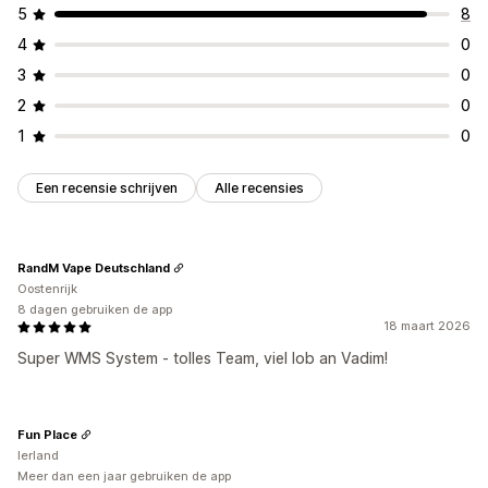
5
8
4
0
3
0
2
0
1
0
Een recensie schrijven
Alle recensies
RandM Vape Deutschland
Oostenrijk
8 dagen gebruiken de app
18 maart 2026
Super WMS System - tolles Team, viel lob an Vadim!
Fun Place
Ierland
Meer dan een jaar gebruiken de app