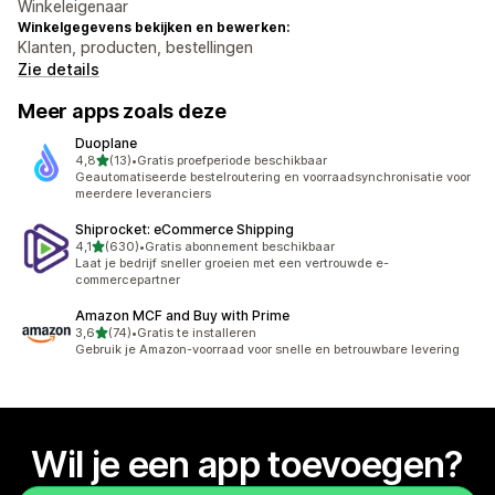
Winkeleigenaar
Winkelgegevens bekijken en bewerken:
Klanten, producten, bestellingen
Zie details
Meer apps zoals deze
Duoplane
van 5 sterren
4,8
(13)
•
Gratis proefperiode beschikbaar
13 recensies in totaal
Geautomatiseerde bestelroutering en voorraadsynchronisatie voor
meerdere leveranciers
Shiprocket: eCommerce Shipping
van 5 sterren
4,1
(630)
•
Gratis abonnement beschikbaar
630 recensies in totaal
Laat je bedrijf sneller groeien met een vertrouwde e-
commercepartner
Amazon MCF and Buy with Prime
van 5 sterren
3,6
(74)
•
Gratis te installeren
74 recensies in totaal
Gebruik je Amazon-voorraad voor snelle en betrouwbare levering
Wil je een app toevoegen?