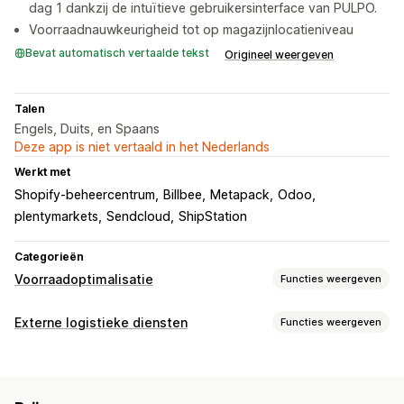
dag 1 dankzij de intuïtieve gebruikersinterface van PULPO.
Voorraadnauwkeurigheid tot op magazijnlocatieniveau
Bevat automatisch vertaalde tekst
Origineel weergeven
Talen
Engels, Duits, en Spaans
Deze app is niet vertaald in het Nederlands
Werkt met
Shopify-beheercentrum
Billbee
Metapack
Odoo
plentymarkets
Sendcloud
ShipStation
Categorieën
Voorraadoptimalisatie
Functies weergeven
Voorraadbeheer
Externe logistieke diensten
Functies weergeven
Voorraadtracking
Voorraadsynchronisatie
Barcodes
Bestellingenbeheer
Vervaldatums
Meerdere locaties
SKU's
Fulfilment
Batchverwerking
Verzendroutes
Voorraadaanvulling
Voorraadverplaatsing
Scanners