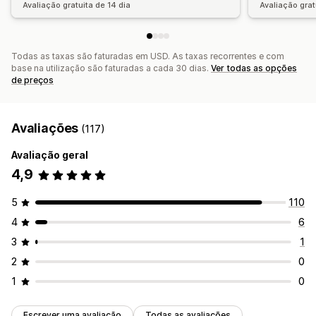
Avaliação gratuita de 14 dia
Avaliação grat
Todas as taxas são faturadas em USD. As taxas recorrentes e com
base na utilização são faturadas a cada 30 dias.
Ver todas as opções
de preços
Avaliações
(117)
Avaliação geral
4,9
5
110
4
6
3
1
2
0
1
0
Escrever uma avaliação
Todas as avaliações