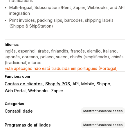
notifications
Multi-lingual, Subscriptions/Rent, Zapier, Webhooks, and API
integration
Print invoices, packing slips, barcodes, shipping labels
(Shippo & ShipStation)
Idiomas
inglês, espanhol, árabe, finlandês, francês, alemão, italiano,
japonês, coreano, polaco, sueco, chinês (simplificado), chinês
(tradicional)e turco
Esta aplicação não está traduzida em português (Portugal)
Funciona com
Contas de clientes
Shopify POS
API
Mobile
Shippo
Web Portal
Webhooks
Zapier
Categorias
Contabilidade
Mostrar funcionalidades
Relatórios financeiros
Programas de afiliados
Mostrar funcionalidades