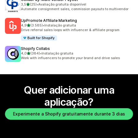
de 5 estrelas
3,5
(25)
•
Avaliação gratuita disponível
25 total de avaliações
Automate consignment sales, commission payouts to multivendor
UpPromote Affiliate Marketing
de 5 estrelas
4,9
(3.585)
•
Instalação gratuita
3585 total de avaliações
Drive referral sales loops with influencer & affiliate program
Built for Shopify
Shopify Collabs
de 5 estrelas
4,0
(384)
•
Instalação gratuita
384 total de avaliações
Work with influencers to promote your brand and drive sales
Quer adicionar uma
aplicação?
Experimente a Shopify gratuitamente durante 3 dias