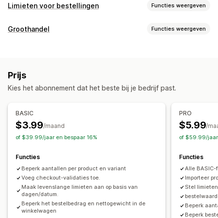
Limieten voor bestellingen
Functies weergeven
Beperkingsregels
Groothandel
Functies weergeven
Op winkelwagen gebaseerd
Maximum aantal
Prijsstellingsopties
Minimum aantal
Op tijd gebaseerd
Gewichtsafhankelijk
Klantgroepen
Gedifferentieerde prijzen
Klanten taggen
Op prijs gebaseerd
Productspecifiek
Variantspecifiek
Prijs
Collectiespecifiek
Aankoopfrequentie
Klantentags
Bestellingenbeheer
Kies het abonnement dat het beste bij je bedrijf past.
Bulkverwerking
Bestelminima
Limieten voor bestellingen
Meldingsinstellingen
Voorraadsynchronisatie
Voorraadstatus
Winkelwagenmeldingen
Checkoutmeldingen
BASIC
PRO
Importeren en exporteren
Productpaginameldingen
Pop-ups
Aangepaste branding
$3.99
$5.99
/maand
/ma
Aangepaste berichten
Meerdere talen
Vertaling
of $39.99/jaar en bespaar 16%
of $59.99/jaa
Functies
Functies
Beperk aantallen per product en variant
Alle BASIC-f
Voeg checkout-validaties toe.
Importeer pr
Maak levenslange limieten aan op basis van
Stel limiete
dagen/datum.
bestelwaard
Beperk het bestelbedrag en nettogewicht in de
Beperk aant
winkelwagen
Beperk beste