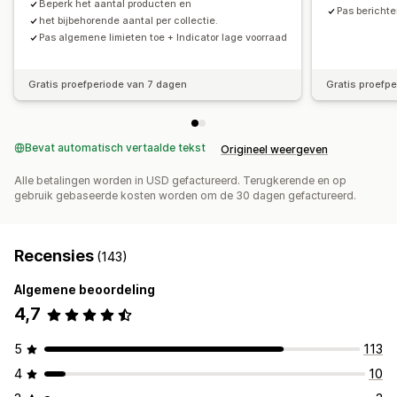
Beperk het aantal producten en
Pas berichte
het bijbehorende aantal per collectie.
Pas algemene limieten toe + Indicator lage voorraad
Gratis proefperiode van 7 dagen
Gratis proefp
Bevat automatisch vertaalde tekst
Origineel weergeven
Alle betalingen worden in USD gefactureerd. Terugkerende en op
gebruik gebaseerde kosten worden om de 30 dagen gefactureerd.
Recensies
(143)
Algemene beoordeling
4,7
5
113
4
10