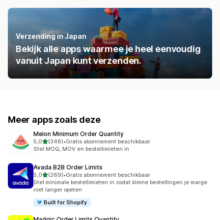
Verzending in Japan
Bekijk alle apps waarmee je heel eenvoudig
vanuit Japan kunt verzenden.
Meer apps zoals deze
Melon Minimum Order Quantity
van 5 sterren
5,0
(348)
•
Gratis abonnement beschikbaar
348 recensies in totaal
Stel MOQ, MOV en bestellimieten in
Avada B2B Order Limits
van 5 sterren
5,0
(269)
•
Gratis abonnement beschikbaar
269 recensies in totaal
Stel minimale bestellimieten in zodat kleine bestellingen je marge
niet langer opeten
Built for Shopify
Madgic Order Limits Quantity