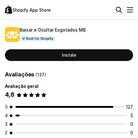
Shopify App Store
Baixar e Ocultar Esgotados MB
Built for Shopify
Instale
Avaliações
(137)
Avaliação geral
4,8
5
127
4
5
3
0
2
0