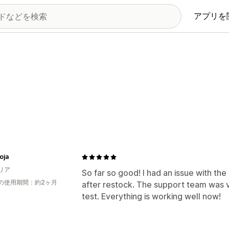
アプリを
oja
リア
So far so good! I had an issue with the
の使用期間：約2ヶ月
after restock. The support team was 
test. Everything is working well now!