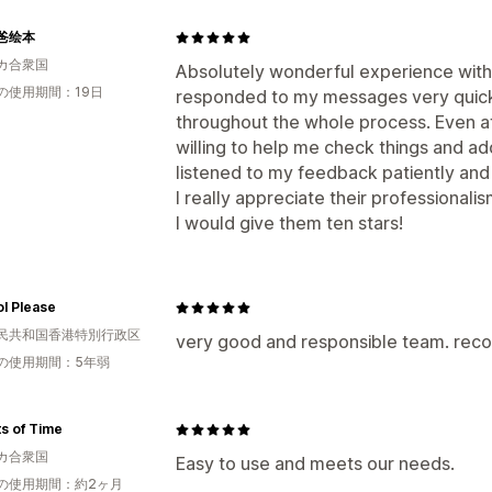
爸绘本
カ合衆国
Absolutely wonderful experience wit
の使用期間：19日
responded to my messages very quick
throughout the whole process. Even af
willing to help me check things and a
listened to my feedback patiently and
I really appreciate their professionalis
I would give them ten stars!
l Please
民共和国香港特別行政区
very good and responsible team. rec
の使用期間：5年弱
s of Time
カ合衆国
Easy to use and meets our needs.
の使用期間：約2ヶ月