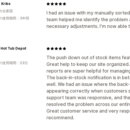
N Kribs
カ合衆国
I had an issue with my manually sorted
の使用期間：3年弱
team helped me identify the problem
necessary adjustments. I'm now able t
 Hot Tub Depot
The push down out of stock items feat
の使用期間：23日
Great help to keep our site organized.
reports are super helpful for managin
The back-in-stock notification is in be
well. We had an issue where the back-i
appearing correctly when customers s
support team was responsive, and the
resolved the problem across our entire
Great customer service and very respo
recommend.