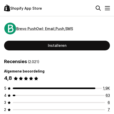
Shopify App Store
Brevo PushOwl: Email,Push,SMS
Installeren
Recensies
(2.021)
Algemene beoordeling
4,8
5
1,9K
4
63
3
6
2
7