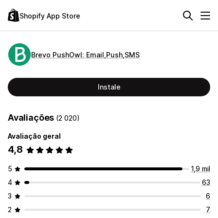
Shopify App Store
Brevo PushOwl: Email,Push,SMS
Instale
Avaliações
(2 020)
Avaliação geral
4,8
5
1,9 mil
4
63
3
6
2
7