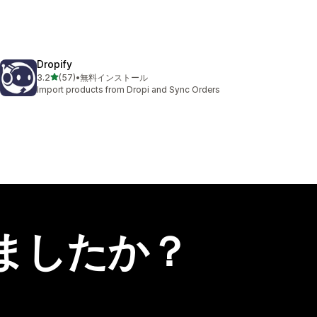
Dropify
5つ星中
3.2
(57)
•
無料インストール
合計レビュー数：57件
Import products from Dropi and Sync Orders
ましたか？