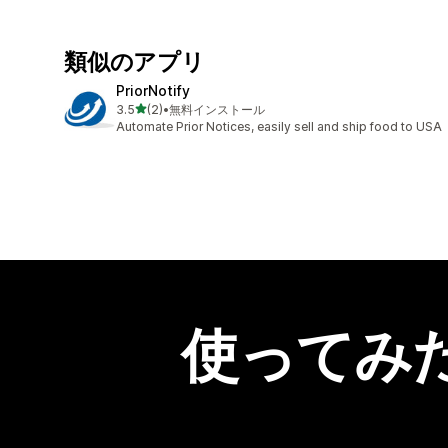
類似のアプリ
PriorNotify
5つ星中
3.5
(2)
•
無料インストール
合計レビュー数：2件
Automate Prior Notices, easily sell and ship food to USA
使ってみ