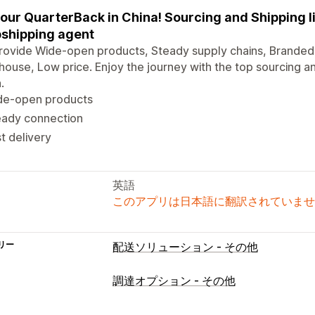
your QuarterBack in China! Sourcing and Shipping li
shipping agent
ovide Wide-open products, Steady supply chains, Branded 
ouse, Low price. Enjoy the journey with the top sourcing an
.
de-open products
eady connection
t delivery
英語
このアプリは日本語に翻訳されていませ
リー
配送ソリューション - その他
調達オプション - その他