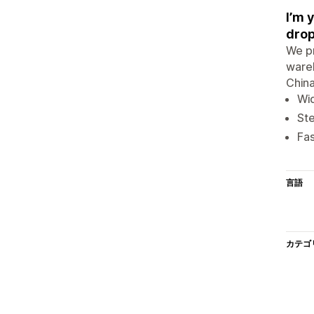
I’m 
drop
We pr
wareh
China
Wi
St
Fas
言語
カテゴ