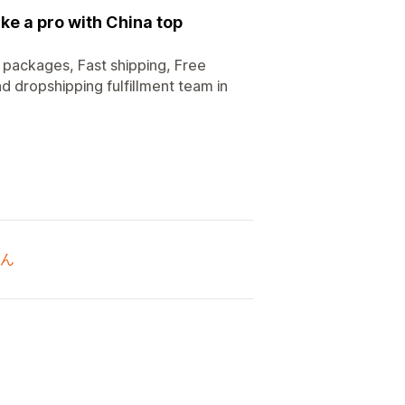
ke a pro with China top
packages, Fast shipping, Free
d dropshipping fulfillment team in
ん