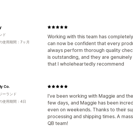
y
ンド
Working with this team has completely 
の使用期間：7ヶ月
can now be confident that every produ
always perform thorough quality checks
is outstanding, and they are genuinely 
that I wholeheartedly recommend
y Co.
ジーランド
I’ve been working with Maggie and th
の使用期間：4日
few days, and Maggie has been incredi
even on weekends. Thanks to their su
processing and shipping times. A mas
QB team!