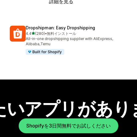
詳細を見る
Dropshipman: Easy Dropshipping
5つ星中
4.4
(280)
•
無料インストール
合計レビュー数：280件
All-in-one dropshipping supplier with AliExpress,
Alibaba,Temu
Built for Shopify
たいアプリがあり
Shopifyを3日間無料でお試しください