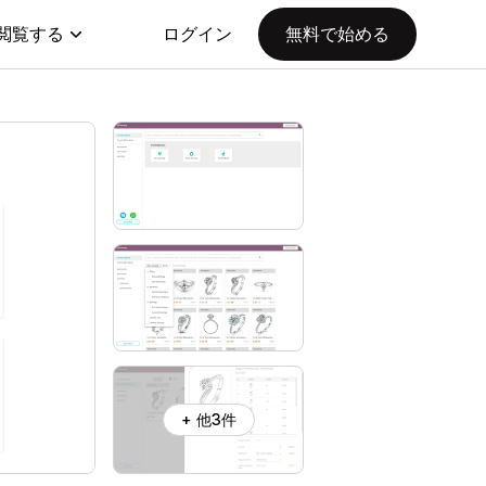
閲覧する
ログイン
無料で始める
+ 他3件