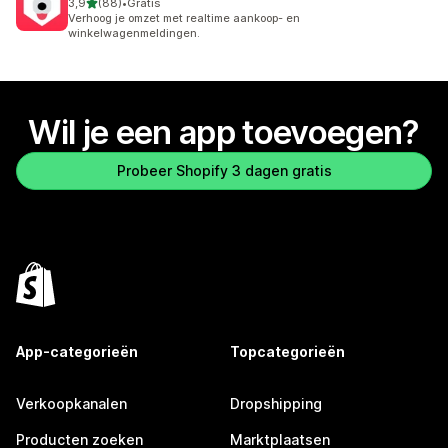
van 5 sterren
3,9
(88)
•
Gratis
88 recensies in totaal
Verhoog je omzet met realtime aankoop- en
winkelwagenmeldingen.
Wil je een app toevoegen?
Probeer Shopify 3 dagen gratis
App-categorieën
Topcategorieën
Verkoopkanalen
Dropshipping
Producten zoeken
Marktplaatsen