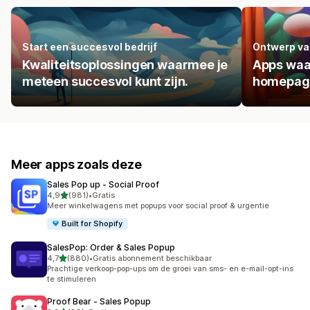
Start een succesvol bedrijf
Ontwerp va
Kwaliteitsoplossingen waarmee je
Apps waa
meteen succesvol kunt zijn.
homepage
Meer apps zoals deze
Sales Pop up ‑ Social Proof
van 5 sterren
4,9
(981)
•
Gratis
981 recensies in totaal
Meer winkelwagens met popups voor social proof & urgentie
Built for Shopify
SalesPop: Order & Sales Popup
van 5 sterren
4,7
(880)
•
Gratis abonnement beschikbaar
880 recensies in totaal
Prachtige verkoop-pop-ups om de groei van sms- en e-mail-opt-ins
te stimuleren
Proof Bear ‑ Sales Popup