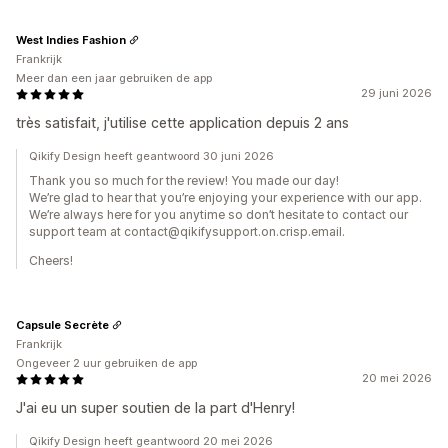
West Indies Fashion
Frankrijk
Meer dan een jaar gebruiken de app
29 juni 2026
très satisfait, j'utilise cette application depuis 2 ans
Qikify Design heeft geantwoord 30 juni 2026
Thank you so much for the review! You made our day!
We’re glad to hear that you’re enjoying your experience with our app.
We’re always here for you anytime so don’t hesitate to contact our
support team at contact@qikifysupport.on.crisp.email.
Cheers!
Capsule Secrète
Frankrijk
Ongeveer 2 uur gebruiken de app
20 mei 2026
J'ai eu un super soutien de la part d'Henry!
Qikify Design heeft geantwoord 20 mei 2026