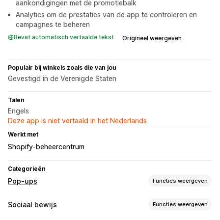
aankondigingen met de promotiebalk
Analytics om de prestaties van de app te controleren en
campagnes te beheren
Bevat automatisch vertaalde tekst
Origineel weergeven
Populair bij winkels zoals die van jou
Gevestigd in de Verenigde Staten
Talen
Engels
Deze app is niet vertaald in het Nederlands
Werkt met
Shopify-beheercentrum
Categorieën
Pop-ups
Functies weergeven
Soorten pop-ups
Sociaal bewijs
Functies weergeven
Uitverkooppop-ups
E-mailpop-ups
Exit intent
Kortingen