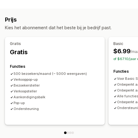
Contenttypes
Afteltimers
Nieuwsbrieven
Formulieren
Banners
UGC
Recensies
Aankondigingen
Pop-ups op maat
Prijs
Weergaveopties
Pop-ups beheren
Kies het abonnement dat het beste bij je bedrijf past.
Recente bezoekers
Aantal verkopen
Recente aankopen
Templates
Vertaling
Triggers en regels
Aangepaste meldingen
Meerdere talen
Automatiseringen
Rapportage
Analytics
Gratis
Basic
Aangepaste opmaak
$6.99
Gratis
/ma
of $67.10/jaar
Analytics
Functies
Betrokkenheid volgen
Conversietracking
Functies
500 bezoekers/maand (~ 5000 weergaven)
Voor Basic 
Verkooppop-up
Onbeperkt a
Bezoekersteller
Onbeperkt a
Verkoopsteller
Alle functie
Aankondigingsbalk
Onbeperkt 
Pop-up
Ondersteun
Ondersteuning