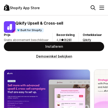
Shopify App Store
Qikify Upsell & Cross‑sell
Built for Shopify
Prijs
Beoordeling
Ontwikkelaar
Gratis abonnement beschikbaar
4,8
(628)
Qikify
Installeren
Demowinkel bekijken