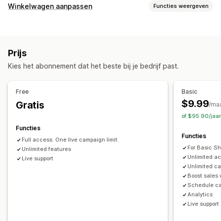
Aanpassing
Winkelwagen aanpassen
Functies weergeven
Upselling in winkelwagen
Upselling bij checkout
Weergave van winkelwagen
Upselling op de productpagina
Voortgangsbalk
Aangepaste stijlen
Aangepaste regels
Aanbiedingen
Add-ons in één klik
Pop-ups
Meerdere valuta
Prijs
Mobiel responsief
Meerdere talen
Aangepaste regels
Kies het abonnement dat het beste bij je bedrijf past.
Upselling
Aanbiedingen en aanbevelingen
Productaanbevelingen
Vaak samen gekocht
Gratis artikelen
Gratis verzending
Free
Basic
Add-ons voor producten
Productaanbevelingen
$9.99
Gratis
Checkout-aanpassing
/ma
Vaak samen gekocht
Bundles
of $95.90/jaa
Automatische kortingen
Upselling in één klik
Functies
Meerdere talen
Analytics
Functies
Full access. One live campaign limit.
Doorklikpercentages
Conversiepercentages
For Basic Sh
Unlimited features
Funnelprestaties
Unlimited a
Live support
Unlimited c
Boost sales
Schedule c
Analytics
Live support