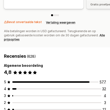
Gratis proefp
Bevat onvertaalde tekst
Vertaling weergeven
Alle betalingen worden in USD gefactureerd. Terugkerende en op
gebruik gebaseerde kosten worden om de 30 dagen gefactureerd.
Alle
prijsopties
Recensies
(628)
Algemene beoordeling
4,8
5
577
4
32
3
4
2
3
1
12