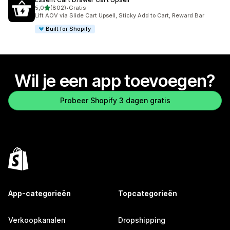
van 5 sterren
5,0
(802)
•
Gratis
802 recensies in totaal
Lift AOV via Slide Cart Upsell, Sticky Add to Cart, Reward Bar
Built for Shopify
Wil je een app toevoegen?
Probeer Shopify 3 dagen gratis
App-categorieën
Topcategorieën
Verkoopkanalen
Dropshipping