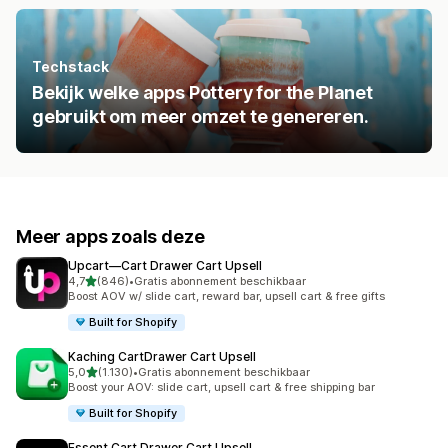
Techstack
Bekijk welke apps Pottery for the Planet
gebruikt om meer omzet te genereren.
Meer apps zoals deze
Upcart—Cart Drawer Cart Upsell
van 5 sterren
4,7
(846)
•
Gratis abonnement beschikbaar
846 recensies in totaal
Boost AOV w/ slide cart, reward bar, upsell cart & free gifts
Built for Shopify
Kaching CartDrawer Cart Upsell
van 5 sterren
5,0
(1.130)
•
Gratis abonnement beschikbaar
1130 recensies in totaal
Boost your AOV: slide cart, upsell cart & free shipping bar
Built for Shopify
Essent Cart Drawer Cart Upsell