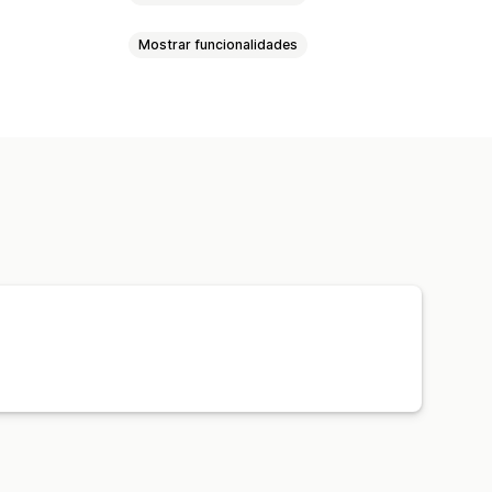
Mostrar funcionalidades
agem
Casa e jardim
Saúde e beleza
uedos e jogos
Produtos desportivos
nalizada
Ferramentas de design
resas e escritório
Personalização
ino Unido
Vestuário
Bordado
Chapéus
festiva
Decoração do lar
s para animais
Arte mural
ersonalizado
Envio ecológico
Atualizações em tempo real
mendas