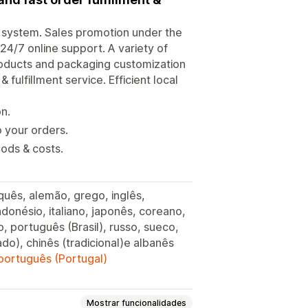
system. Sales promotion under the
24/7 online support. A variety of
Products and packaging customization
fulfillment service. Efficient local
n.
o your orders.
ods & costs.
quês, alemão, grego, inglês,
indonésio, italiano, japonês, coreano,
, português (Brasil), russo, sueco,
cado), chinês (tradicional)e albanês
 português (Portugal)
Mostrar funcionalidades