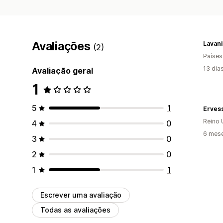
Avaliações
Lavani
(2)
Países
13 dia
Avaliação geral
1
5
1
Erves
Reino 
4
0
6 mese
3
0
2
0
1
1
Escrever uma avaliação
Todas as avaliações