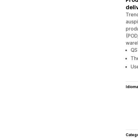
deli
Tren
auspi
produ
(POD,
wareh
QS 
The
Use
Idiom
Categ