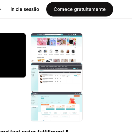
Inicie sessão
Comece gratuitamente
nd fast order fulfillment &