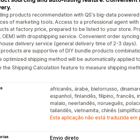
very.
ding products recommendation with QS's big-data powered 
ces of marketing tools. Access to a professional agent with 
cts at factory price, prepared to be listed to your store. 
 OEM) with dropshipping service. Convenient order syncing & 
ouse delivery service (general delivery time of 2-3 days).
products are supportive of DIY bundle products combinatio
 optimized shipping method will be automatically applied t
 the Shipping Calculation feature to measure shipping meth
as
africanês, árabe, bielorrusso, dinamar
espanhol, finlandês, filipino, francês, 
malaio, neerlandês, norueguês, polaco
tailandês, vietnamita, chinês (simplifi
Esta aplicação não está traduzida em
orias
Envio direto