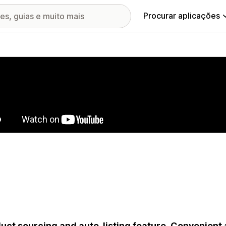
Procurar aplicações
ia de imagens em destaque
uct sourcing and auto-listing feature. Convenient a