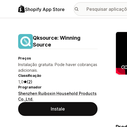
Shopify App Store
Galer
Qksource: Winning
Source
Preços
Instalação gratuita. Pode haver cobranças
adicionais.
Classificação
1,0
(2)
Programador
Shenzhen Ruiboxin Household Products
Co.,Ltd.
Instale
Prod