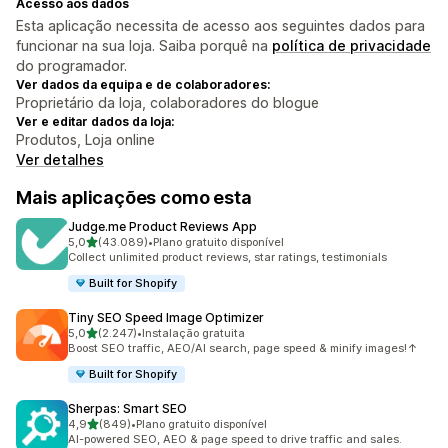
Acesso aos dados
Esta aplicação necessita de acesso aos seguintes dados para
funcionar na sua loja. Saiba porquê na
política de privacidade
do programador.
Ver dados da equipa e de colaboradores:
Proprietário da loja, colaboradores do blogue
Ver e editar dados da loja:
Produtos, Loja online
Ver detalhes
Mais aplicações como esta
Judge.me Product Reviews App
de 5 estrelas
5,0
(43.089)
•
Plano gratuito disponível
43089 total de avaliações
Collect unlimited product reviews, star ratings, testimonials
Built for Shopify
Tiny SEO Speed Image Optimizer
de 5 estrelas
5,0
(2.247)
•
Instalação gratuita
2247 total de avaliações
Boost SEO traffic, AEO/AI search, page speed & minify images!↑
Built for Shopify
Sherpas: Smart SEO
de 5 estrelas
4,9
(849)
•
Plano gratuito disponível
849 total de avaliações
AI-powered SEO, AEO & page speed to drive traffic and sales.