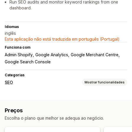
Run SEO audits and monitor keyword rankings from one
dashboard.
Idiomas
inglês
Esta aplicação não está traduzida em português (Portugal)
Funciona com
Admin Shopify
Google Analytics
Google Merchant Centre
Google Search Console
Categorias
SEO
Mostrar funcionalidades
Ferramentas de SEO
Texto alternativo
Geração por IA
Otimização de imagem
Preços
Otimização de conteúdo
Otimização de metadados
Escolha o plano que melhor se adequa ao negócio.
Monitorização do desempenho
Pontuação SEO
Relatórios
Análise de dados
Rastreio