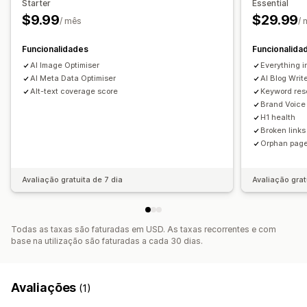
Starter
Essential
Rastreio da classificação
Tráfego de website
$9.99
$29.99
/ mês
/
Funcionalidades
Funcionalida
AI Image Optimiser
Everything in
AI Meta Data Optimiser
AI Blog Writ
Alt-text coverage score
Keyword res
Brand Voice
H1 health
Broken links
Orphan pag
Avaliação gratuita de 7 dia
Avaliação grat
Todas as taxas são faturadas em USD. As taxas recorrentes e com
base na utilização são faturadas a cada 30 dias.
Avaliações
(1)