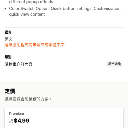
different popup effects
Color Swatch Option, Quick button settings, Customization
quick view content
語言
英文
這項應用程式尚未翻譯成繁體中文
類別
購物車自訂內容
顯示功能
購物車顯示畫面
公告
自訂樣式
促銷
行動裝置回應式設計
購物車
固定式購物車
定價
倒數計時器
選擇最適合您業務的方案。
追加銷售
商品推薦
買更多，省更多
Premium
$4.99
自訂結帳頁面
/月