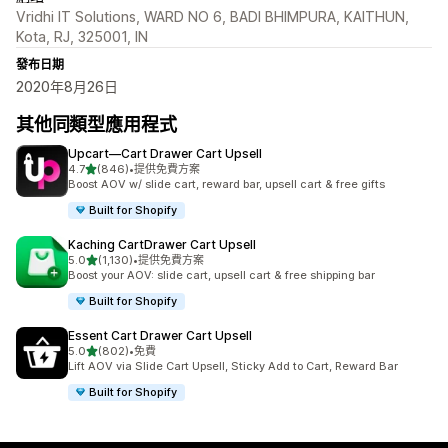
Vridhi IT Solutions, WARD NO 6, BADI BHIMPURA, KAITHUN,
Kota, RJ, 325001, IN
發布日期
2020年8月26日
其他同類型應用程式
Upcart—Cart Drawer Cart Upsell
滿分 5 顆星
4.7
(846)
•
提供免費方案
共有 846 則評價
Boost AOV w/ slide cart, reward bar, upsell cart & free gifts
Built for Shopify
Kaching CartDrawer Cart Upsell
滿分 5 顆星
5.0
(1,130)
•
提供免費方案
共有 1130 則評價
Boost your AOV: slide cart, upsell cart & free shipping bar
Built for Shopify
Essent Cart Drawer Cart Upsell
滿分 5 顆星
5.0
(802)
•
免費
共有 802 則評價
Lift AOV via Slide Cart Upsell, Sticky Add to Cart, Reward Bar
Built for Shopify