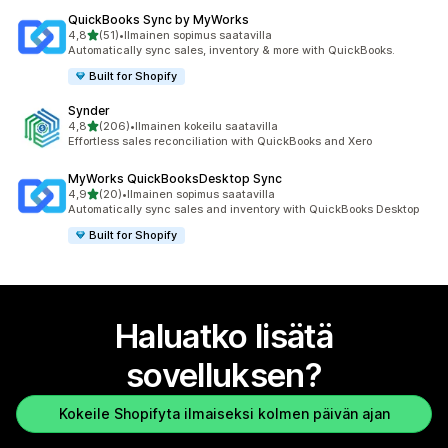
QuickBooks Sync by MyWorks
/ 5 tähteä
4,8
(51)
•
Ilmainen sopimus saatavilla
51 arvostelua yhteensä
Automatically sync sales, inventory & more with QuickBooks.
Built for Shopify
Synder
/ 5 tähteä
4,8
(206)
•
Ilmainen kokeilu saatavilla
206 arvostelua yhteensä
Effortless sales reconciliation with QuickBooks and Xero
MyWorks QuickBooksDesktop Sync
/ 5 tähteä
4,9
(20)
•
Ilmainen sopimus saatavilla
20 arvostelua yhteensä
Automatically sync sales and inventory with QuickBooks Desktop
Built for Shopify
Haluatko lisätä
sovelluksen?
Kokeile Shopifyta ilmaiseksi kolmen päivän ajan