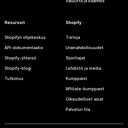
Valuutta ja käännös
Resurssit
Shopify
Shopifyn ohjekeskus
Tietoja
API-dokumentaatio
Uramahdollisuudet
Shopify-yhteisö
Sijoittajat
Shopify-blogi
Lehdistö ja media
Tutkimus
Kumppanit
Affiliate-kumppanit
Oikeudelliset asiat
Palvelun tila