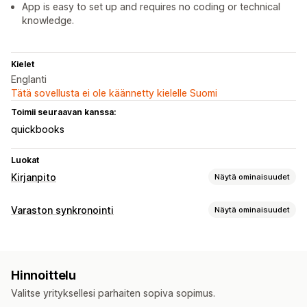
App is easy to set up and requires no coding or technical
knowledge.
Kielet
Englanti
Tätä sovellusta ei ole käännetty kielelle Suomi
Toimii seuraavan kanssa:
quickbooks
Luokat
Kirjanpito
Näytä ominaisuudet
Talousraportit
Varaston synkronointi
Näytä ominaisuudet
Tulot ja saldo
Myynti ja hyvitykset
Kuluseuranta
Synkronoinnin tyyppi
Palautukset ja vaihdot
Tilaukset
Versiot
SKU-koodit
Automaattinen
Taloustoiminnot
Hinnoittelu
Reaaliaikainen
Myyntisaamiset
Verovähennykset
Ostotilaukset
Valitse yrityksellesi parhaiten sopiva sopimus.
Ilmoitukset ja raportit
Varastopäivitykset
Useat kaupat
Monta valuuttaa