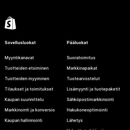
Sovellusluokat
Pääluokat
Myyntikanavat
Suoratoimitus
Tuotteiden etsiminen
Markkinapaikat
Tuotteiden myyminen
Tuotearvostelut
Tilaukset ja toimitukset
Lisämyynti ja tuotepaketit
Kaupan suunnittelu
Sähköpostimarkkinointi
Markkinointi ja konversio
Hakukoneoptimointi
Kaupan hallinnointi
Lähetys