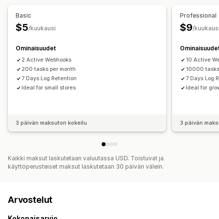
Automaattiset ilmoitukset
Tilauspäivitykset
Basic
Professional
Automaattinen tietojen synkronointi
Varastoilmoitukset
$5
$9
/kuukausi
/kuukaus
Tilauksen tiedot
Maksutapahtumat
Maksut
Asiakkaat
Reaaliaikainen varaston synkronointi
Ominaisuudet
Ominaisuude
2 Active Webhooks
10 Active W
200 tasks per month
10000 tasks
7 Days Log Retention
7 Days Log 
Ideal for small stores
Ideal for gr
3 päivän maksuton kokeilu
3 päivän maks
Kaikki maksut laskutetaan valuutassa USD. Toistuvat ja
käyttöperusteiset maksut laskutetaan 30 päivän välein.
Arvostelut
Kokonaisarvio