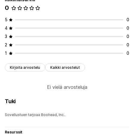
0
5
0
4
0
3
0
2
0
1
0
Kirjoita arvostelu
Kaikki arvostelut
Ei vielä arvosteluja
Tuki
Sovellustuen tarjoaa Boohead, Inc..
Resurssit