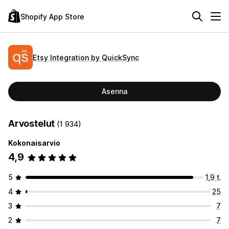
Shopify App Store
Etsy Integration by QuickSync
Asenna
Arvostelut
(1 934)
Kokonaisarvio
4,9
5
1,9 t.
4
25
3
7
2
7