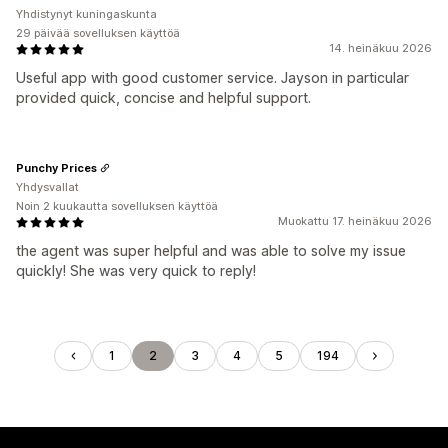
Yhdistynyt kuningaskunta
29 päivää sovelluksen käyttöä
14. heinäkuu 2026
Useful app with good customer service. Jayson in particular
provided quick, concise and helpful support.
Punchy Prices
Yhdysvallat
Noin 2 kuukautta sovelluksen käyttöä
Muokattu 17. heinäkuu 2026
the agent was super helpful and was able to solve my issue
quickly! She was very quick to reply!
1
2
3
4
5
194