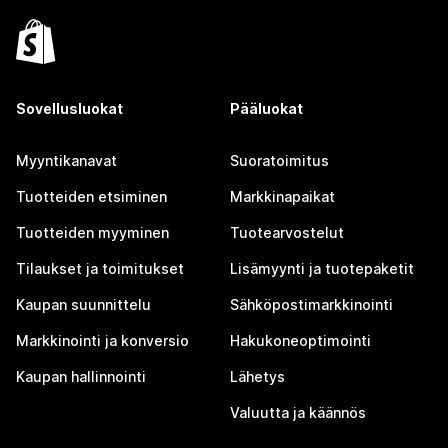
Sovellusluokat
Pääluokat
Myyntikanavat
Suoratoimitus
Tuotteiden etsiminen
Markkinapaikat
Tuotteiden myyminen
Tuotearvostelut
Tilaukset ja toimitukset
Lisämyynti ja tuotepaketit
Kaupan suunnittelu
Sähköpostimarkkinointi
Markkinointi ja konversio
Hakukoneoptimointi
Kaupan hallinnointi
Lähetys
Valuutta ja käännös