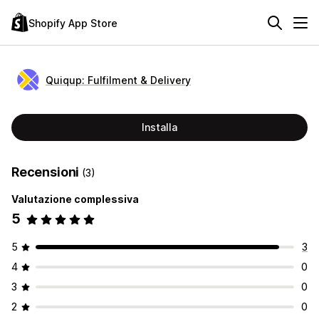
Shopify App Store
Quiqup: Fulfilment & Delivery
Installa
Recensioni
(3)
Valutazione complessiva
5
5
3
4
0
3
0
2
0