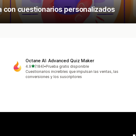
 con cuestionarios personalizados
Octane AI: Advanced Quiz Maker
de 5 estrellas
4.9
(184)
•
Prueba gratis disponible
184 reseñas en total
Cuestionarios increíbles que impulsan las ventas, las
conversiones y los suscriptores