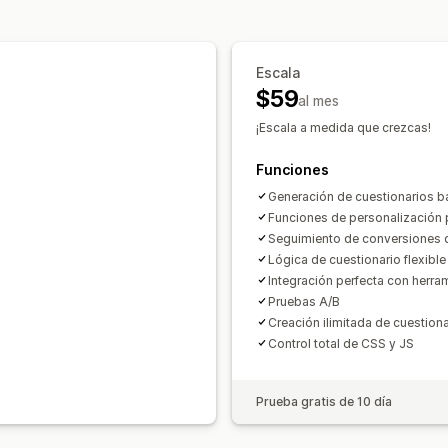
Envío gratis
Complementos de produ
Segmentación
Segmentación
Etique
Recomendaciones de productos
Paq
Prueba A/B
Mejora de suscripción
Escala
$59
al mes
Informes y estadísticas
¡Escala a medida que crezcas!
Prueba A/B
Tasas de conversión
Re
Rendimiento del embudo
Funciones
Generación de cuestionarios b
Funciones de personalización p
Seguimiento de conversiones de
Lógica de cuestionario flexible
Integración perfecta con herra
Pruebas A/B
Creación ilimitada de cuestion
Control total de CSS y JS
Prueba gratis de 10 día