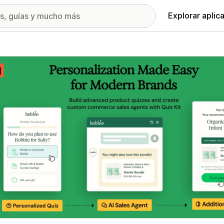
Explorar aplic
ía de imágenes destacadas