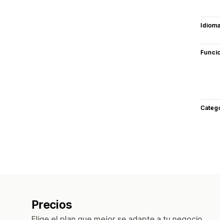
Idiom
Funci
Categ
Precios
Elige el plan que mejor se adapte a tu negocio.