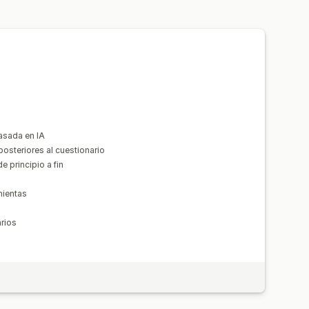
ctos
tas
Informes y estadísticas
uetes
Recomendaciones de IA
ndimiento de recomendaciones
asada en IA
osteriores al cuestionario
 principio a fin
mientas
arios