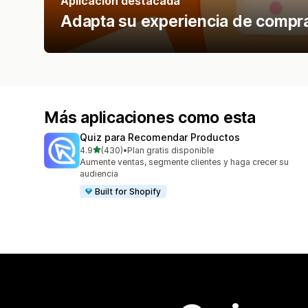
Aplicación destacada
Adapta su experiencia de compra
Más aplicaciones como esta
Quiz para Recomendar Productos
de 5 estrellas
4.9
(430)
•
Plan gratis disponible
430 reseñas en total
Aumente ventas, segmente clientes y haga crecer su
audiencia
Built for Shopify