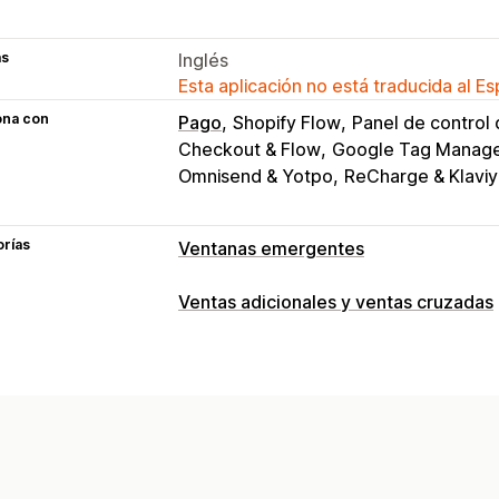
as
Inglés
Esta aplicación no está traducida al E
ona con
Pago
Shopify Flow
Panel de control 
Checkout & Flow
Google Tag Manag
Omnisend & Yotpo
ReCharge & Klavi
orías
Ventanas emergentes
Tipos de ventanas emergentes
Ventas adicionales y ventas cruzadas
Descuentos
Formularios
Cuestionari
Personalización
Ventanas emergentes personalizadas
Venta adicional en la página de produ
Ventanas emergentes de gestión
CSS personalizado
HTML personaliz
Herramienta de edición
Plantillas
Ge
Reglas personalizadas
Código personalizado
Fuentes perso
Ofertas y recomendaciones
Lista de captura de correos electróni