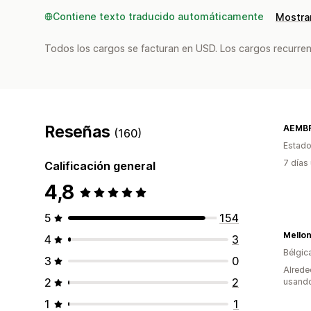
Contiene texto traducido automáticamente
Mostrar
Todos los cargos se facturan en USD. Los cargos recurren
Reseñas
AEMB
(160)
Estado
7 días
Calificación general
4,8
5
154
Mello
4
3
Bélgic
3
0
Alrede
2
2
usando
1
1