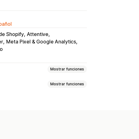
spañol
de Shopify
Attentive
er
Meta Pixel & Google Analytics
yo
Mostrar funciones
Mostrar funciones
os
cto
Ventanas emergentes
ado
Editor de arrastrar y soltar
neración de IA
nalizadas
cos
Automatizaciones