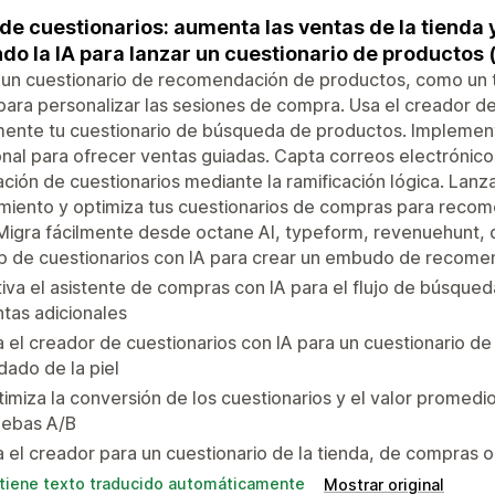
de cuestionarios: aumenta las ventas de la tienda 
do la IA para lanzar un cuestionario de productos (ej
un cuestionario de recomendación de productos, como un tes
 para personalizar las sesiones de compra. Usa el creador de
mente tu cuestionario de búsqueda de productos. Implement
nal para ofrecer ventas guiadas. Capta correos electrónic
ación de cuestionarios mediante la ramificación lógica. Lanz
imiento y optimiza tus cuestionarios de compras para rec
Migra fácilmente desde octane AI, typeform, revenuehunt, qui
p de cuestionarios con IA para crear un embudo de recome
iva el asistente de compras con IA para el flujo de búsqued
tas adicionales
 el creador de cuestionarios con IA para un cuestionario de
dado de la piel
imiza la conversión de los cuestionarios y el valor promedio
uebas A/B
 el creador para un cuestionario de la tienda, de compras
tiene texto traducido automáticamente
Mostrar original