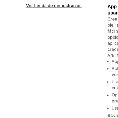
Ver tienda de demostración
App 
usan
Crea 
piel,
fácil
opcio
aplic
crec
A/B. 
Ap
Act
ven
Usa
cui
Opt
pr
Usa
Con