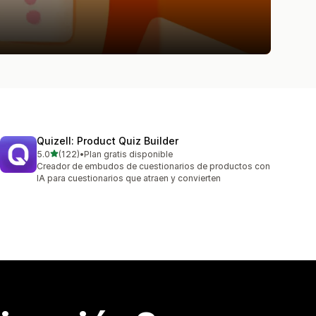
Quizell: Product Quiz Builder
de 5 estrellas
5.0
(122)
•
Plan gratis disponible
122 reseñas en total
Creador de embudos de cuestionarios de productos con
IA para cuestionarios que atraen y convierten