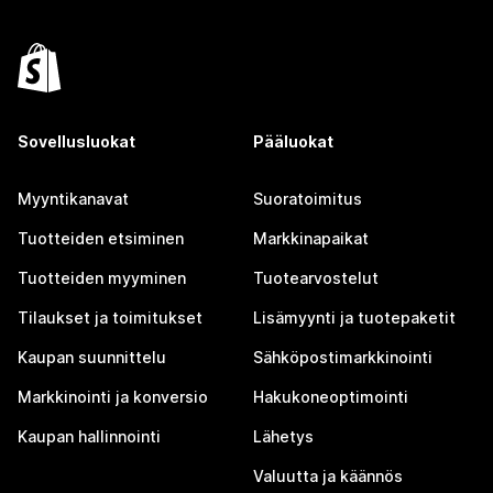
Sovellusluokat
Pääluokat
Myyntikanavat
Suoratoimitus
Tuotteiden etsiminen
Markkinapaikat
Tuotteiden myyminen
Tuotearvostelut
Tilaukset ja toimitukset
Lisämyynti ja tuotepaketit
Kaupan suunnittelu
Sähköpostimarkkinointi
Markkinointi ja konversio
Hakukoneoptimointi
Kaupan hallinnointi
Lähetys
Valuutta ja käännös