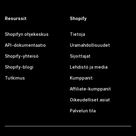
Resurssit
Shopify
Shopifyn ohjekeskus
Tietoja
API-dokumentaatio
Uramahdollisuudet
Shopify-yhteisö
Sijoittajat
Shopify-blogi
Lehdistö ja media
Tutkimus
Kumppanit
Affiliate-kumppanit
Oikeudelliset asiat
Palvelun tila