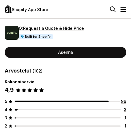
Shopify App Store
Q:Request a Quote & Hide Price
Built for Shopify
Asenna
Arvostelut
(102)
Kokonaisarvio
4,9
5
96
4
3
3
1
2
1