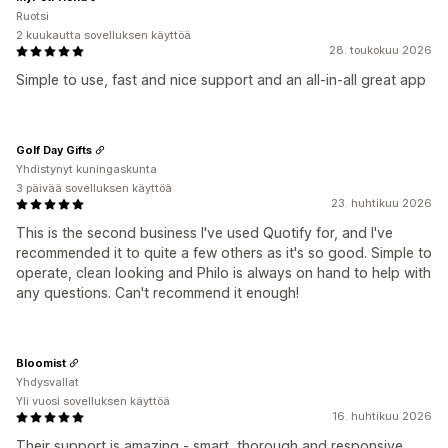
Ruotsi
2 kuukautta sovelluksen käyttöä
28. toukokuu 2026
Simple to use, fast and nice support and an all-in-all great app
Golf Day Gifts
Yhdistynyt kuningaskunta
3 päivää sovelluksen käyttöä
23. huhtikuu 2026
This is the second business I've used Quotify for, and I've
recommended it to quite a few others as it's so good. Simple to
operate, clean looking and Philo is always on hand to help with
any questions. Can't recommend it enough!
Bloomist
Yhdysvallat
Yli vuosi sovelluksen käyttöä
16. huhtikuu 2026
Their support is amazing - smart, thorough and responsive.