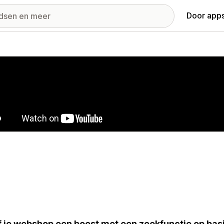
Door apps
ij met uitgelichte afbeeldingen
 je webshop een boost met een zoekfunctie op basi