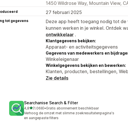
1450 Wildrose Way, Mountain View, C
roduceerd
27 februari 2025
ng tot gegevens
Deze app heeft toegang nodig tot d
kunnen werken in je winkel. Ontdek w
ontwikkelaar
.
Klantgegevens bekijken:
Apparaat- en activiteitsgegevens
Gegevens van medewerkers en bijdrager
Winkeleigenaar
Winkelgegevens bekijken en bewerken:
Klanten, producten, bestellingen, W
Zie details
Searchanise Search & Filter
van 5 sterren
4,8
(1.068)
•
Gratis abonnement beschikbaar
1068 recensies in totaal
Verhoog de omzet met slimme zoekresultatenpagina's
en aangepaste filters