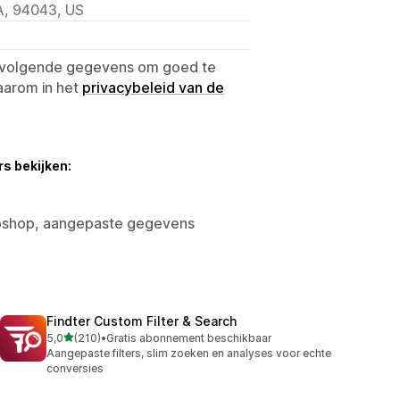
A, 94043, US
e volgende gegevens om goed te
aarom in het
privacybeleid van de
s bekijken:
ebshop, aangepaste gegevens
Findter Custom Filter & Search
van 5 sterren
5,0
(210)
•
Gratis abonnement beschikbaar
210 recensies in totaal
Aangepaste filters, slim zoeken en analyses voor echte
conversies