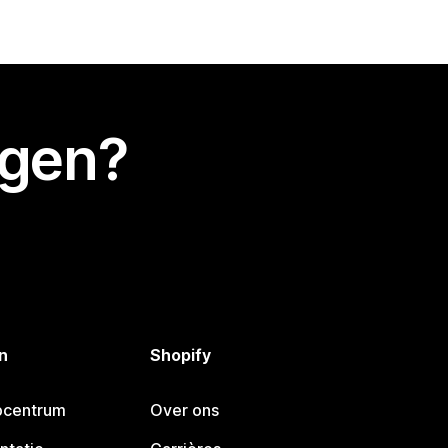
egen?
n
Shopify
pcentrum
Over ons