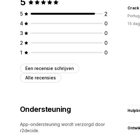
5
Crack
5
2
Portug
4
0
15 dag
3
0
2
0
1
0
Een recensie schrijven
Alle recensies
Ondersteuning
Hulpb
App-ondersteuning wordt verzorgd door
Ontwik
r2decide.