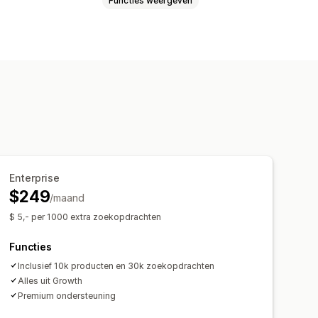
Functies weergeven
Meerdere talen
AI-zoekopdracht
et synoniemen
Zoeksuggesties
epersonaliseerde zoekopdracht
gina
Enterprise
$249
/maand
ergebruik
Gedragsinzichten
$ 5,- per 1000 extra zoekopdrachten
Functies
Inclusief 10k producten en 30k zoekopdrachten
Alles uit Growth
Premium ondersteuning