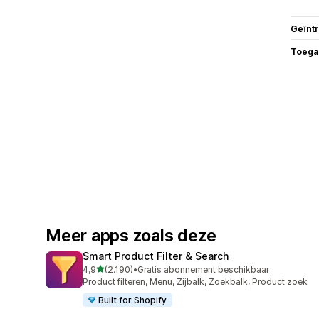
Geïnt
Toega
Meer apps zoals deze
Smart Product Filter & Search
van 5 sterren
4,9
(2.190)
•
Gratis abonnement beschikbaar
2190 recensies in totaal
Product filteren, Menu, Zijbalk, Zoekbalk, Product zoek
Built for Shopify