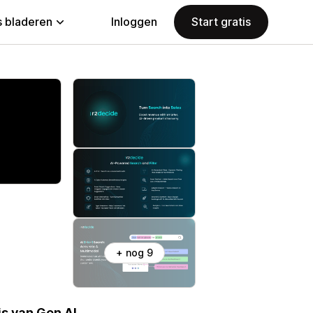
 bladeren
Inloggen
Start gratis
+ nog 9
s van Gen AI