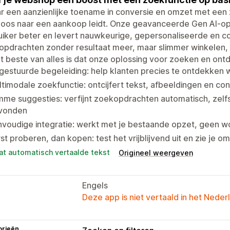
r een aanzienlijke toename in conversie en omzet met een 
oos naar een aankoop leidt. Onze geavanceerde Gen AI-oplo
iker beter en levert nauwkeurige, gepersonaliseerde en c
opdrachten zonder resultaat meer, maar slimmer winkelen,
t beste van alles is dat onze oplossing voor zoeken en ont
gestuurde begeleiding: help klanten precies te ontdekken
timodale zoekfunctie: ontcijfert tekst, afbeeldingen en co
mme suggesties: verfijnt zoekopdrachten automatisch, zelf
vonden
voudige integratie: werkt met je bestaande opzet, geen w
st proberen, dan kopen: test het vrijblijvend uit en zie je 
at automatisch vertaalde tekst
Origineel weergeven
Engels
Deze app is niet vertaald in het Neder
orieën