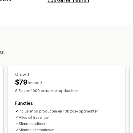
Zoeken en filteren
Zoekfuncties
Afbeeldingen zoeken
Direct zoeken
Tolerantie voor typfouten
Groepen m
Productaanbevelingen
Multi-filter
G
Aangepaste ranking
Zoekbalk
st.
Aanpassing van weergave
Mobiel responsief
Zoekresultatenpa
Growth
Analytics
$79
/maand
AI-inzichten
Conversietracking
Filt
$ 5,- per 1000 extra zoekopdrachten
Functies
Inclusief 5k producten en 10k zoekopdrachten
Alles uit Essential
Slimme redirects
Slimme alternatieven