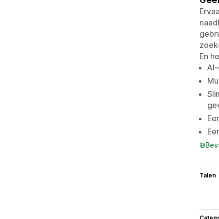
Ervaa
naadl
gebru
zoek
En he
AI-
Mul
Sli
ge
Een
Eer
Bev
Talen
Categ