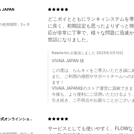
A JAPAN
どこポイとともにランキィシステムを導
の使用期間：3ヶ月
に良く、初期設定も思ったよりずっと簡
応が非常に丁寧で、様々な問題に迅速か
世話になりました。
Rewire Inc.が返信しました 2025年3月10日
VIVAIA JAPAN 様
この度は、らんキィをご導入いただき誠に
また、ご利用の感想やサポートチームへの
ます！
VIVAIA JAPAN様のストア運営に貢献
今後も、より便利にご活用いただけるよう
引き続き、ご不明点やお困りごとがござい
PoFF公式オンラインショップ
サービスとしても使いやすく、FLOW
の使用期間：約2ヶ月