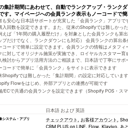
の集計期間にあわせて、自動でランクアップ・ランクダ
です。マイページへの会員ランク表示もノーコードで簡
者も安心な日本語サポートが充実した「会員ランク」アプリで
購入回数を設定できます。また、従来のShopifyでは難しか
例えば「1年間の購入履歴だけ」を対象とした会員ランクも算
ップだけでなく、ランクダウンにも対応） 会員ランクの算出
ーコードで簡単に設定できます。会員ランクの情報はメタフィ
クに対してオリジナル施策が実施でき、ロイヤルカスタマー育成
入検討からアプリ活用方法のご相談まで、日本語で丁寧にサポ
ーコードで簡単に「会員ランク」をサイトに表示できます
来Shopifyでは難しかった「集計期間」の設定に対応していま
hopify Flowをはじめ、外部アプリとの連携が可能です
舗/ECで共通の会員ランクを設定できます（Shopify POS・
日本語 および 英語
象システム・アプリ
チェックアウト
お客様アカウント
Sho
CRM PLUS on LINE
Flow
Klaviyo
あ