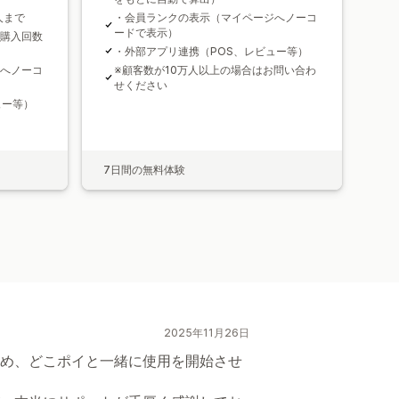
人まで
・会員ランクの表示（マイページへノーコ
ードで表示）
購入回数
・外部アプリ連携（POS、レビュー等）
へノーコ
※顧客数が10万人以上の場合はお問い合わ
せください
ュー等）
7日間の無料体験
2025年11月26日
め、どこポイと一緒に使用を開始させ