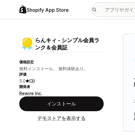
Shopify App Store
特集
らんキィ ‑ シンプル会員ラ
ンク＆会員証
価格設定
無料インストール。 無料体験あり。
評価
5.0
(3)
開発者
Rewire Inc.
インストール
デモストアを表示する