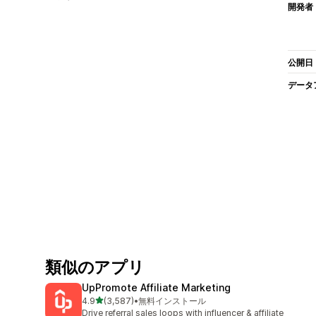
開発者
公開日
データ
類似のアプリ
UpPromote Affiliate Marketing
5つ星中
4.9
(3,587)
•
無料インストール
合計レビュー数：3587件
Drive referral sales loops with influencer & affiliate