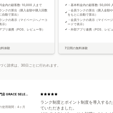
金内の顧客数: 10,000 人まで
・基本料金内の顧客数: 50,000 
ランクの算出（購入金額や購入回数
・会員ランクの算出（購入金額や
に自動で算出）
をもとに自動で算出）
ランクの表示（マイページへノーコ
・会員ランクの表示（マイページ
表示）
ードで表示）
アプリ連携（POS、レビュー等）
・外部アプリ連携（POS、レビ
無料体験
7日間の無料体験
基づく請求は、30日ごとに行われます。
酵素専門店 GRACE SELECT
ランク制度とポイント制度を導入するた
の使用期間：4ヶ月
ていただきました。