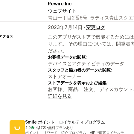
Rewire Inc.
ウェブサイト
青山一丁目2番6号, ラティス青山スクエア3F, 港
2023年7月14日 ·
変更ログ
アクセス
このアプリがストアで機能するためには
ります。 その理由については、開発者
ださい。
お客様データの閲覧:
デバイスとアクティビティのデータ
スタッフと協力者のデータの閲覧:
ストアオーナー
ストアデータを表示および編集:
お客様、 商品、 注文、 ディスカウント
詳細を見る
Smile ポイント・ロイヤルティプログラム
5つ星中
4.9
(4,172)
•
無料プランあり
合計レビュー数：4172件
ポイント、リワード、紹介プログラム、VIPで顧客ロイヤルテ