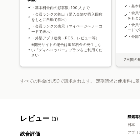
・基本料
・基本料金内の顧客数: 100 人まで
・会員
・会員ランクの算出（購入金額や購入回数
をもと
をもとに自動で算出）
・会員
・会員ランクの表示（マイページへノーコ
ードで
ードで表示）
・外部
・外部アプリ連携（POS、レビュー等）
※開発サイトの場合は追加料金の発生しな
い「ディベロッパー」プランをご利用くだ
さい
7日間の
すべての料金はUSDで請求されます。 定期請求と使用料に
レビュー
(3)
日本
アプリ
総合評価