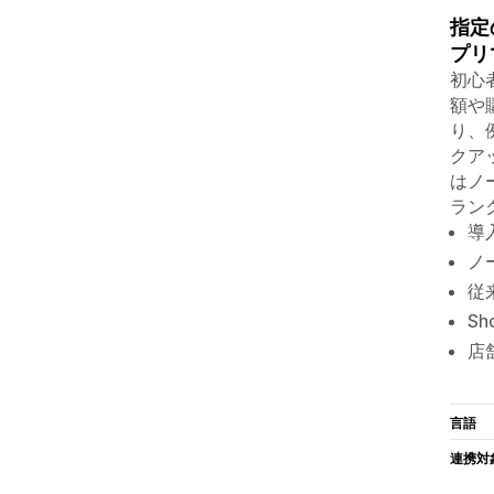
指定
プリ
初心
額や
り、
クア
はノ
ラン
導
ノ
従
S
店
言語
連携対