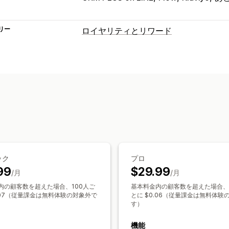
リー
ロイヤリティとリワード
プログラムの種類
メンバーシップ
VIP階層
提供可能なリワード
メンバーシップ特典
ック
プロ
99
$29.99
/月
/月
内の顧客数を超えた場合、100人ご
基本料金内の顧客数を超えた場合、
0.07（従量課金は無料体験の対象外で
とに $0.06（従量課金は無料体験
す）
機能