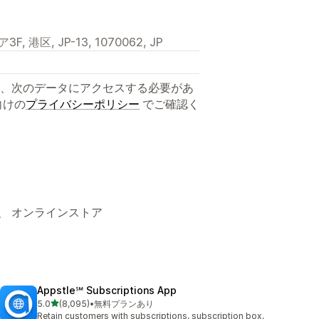
区, JP-13, 1070062, JP
、次のデータにアクセスする必要があ
向けの
プライバシーポリシー
でご確認く
、 オンラインストア
Appstle℠ Subscriptions App
5つ星中
5.0
(8,095)
•
無料プランあり
合計レビュー数：8095件
Retain customers with subscriptions, subscription box,