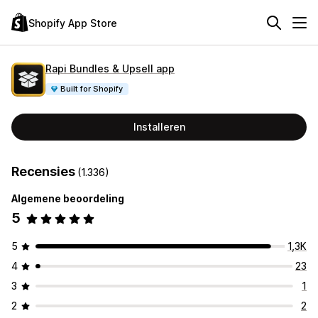
Shopify App Store
Rapi Bundles & Upsell app
Built for Shopify
Installeren
Recensies
(1.336)
Algemene beoordeling
5
5
1,3K
4
23
3
1
2
2