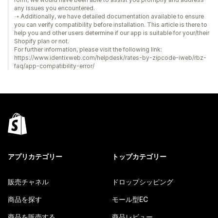
any issues you encountered.
➝ Additionally, we have detailed documentation available to ensure
you can verify compatibility before installation. This article is there to
help you and other users determine if our app is suitable for your/their
Shopify plan or not.
For further information, please visit the following link:
https://www.identixweb.com/helpdesk/rates-by-zipcode-iweb/rbz-
faq/app-compatibility-error/
アプリカテゴリー
トップカテゴリー
販売チャネル
ドロップシッピング
商品を探す
モール型EC
商品を販売する
商品レビュー