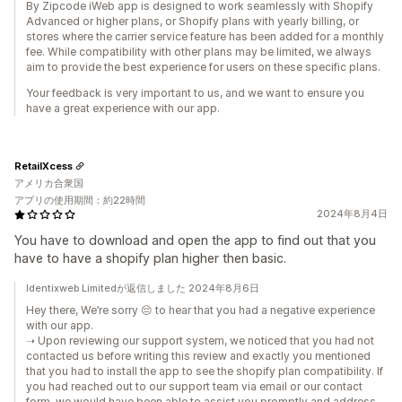
By Zipcode iWeb app is designed to work seamlessly with Shopify
Advanced or higher plans, or Shopify plans with yearly billing, or
stores where the carrier service feature has been added for a monthly
fee. While compatibility with other plans may be limited, we always
aim to provide the best experience for users on these specific plans.
Your feedback is very important to us, and we want to ensure you
have a great experience with our app.
RetailXcess
アメリカ合衆国
アプリの使用期間：約22時間
2024年8月4日
You have to download and open the app to find out that you
have to have a shopify plan higher then basic.
Identixweb Limitedが返信しました 2024年8月6日
Hey there, We’re sorry 😔 to hear that you had a negative experience
with our app.
➝ Upon reviewing our support system, we noticed that you had not
contacted us before writing this review and exactly you mentioned
that you had to install the app to see the shopify plan compatibility. If
you had reached out to our support team via email or our contact
form, we would have been able to assist you promptly and address