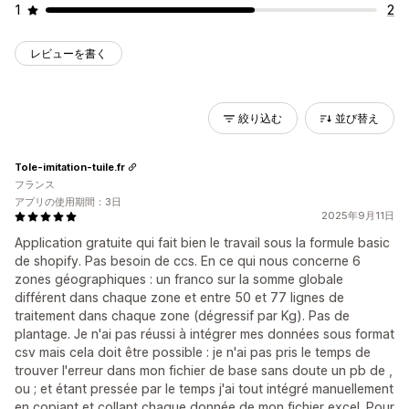
1
2
レビューを書く
絞り込む
並び替え
Tole-imitation-tuile.fr
フランス
アプリの使用期間：3日
2025年9月11日
Application gratuite qui fait bien le travail sous la formule basic
de shopify. Pas besoin de ccs. En ce qui nous concerne 6
zones géographiques : un franco sur la somme globale
différent dans chaque zone et entre 50 et 77 lignes de
traitement dans chaque zone (dégressif par Kg). Pas de
plantage. Je n'ai pas réussi à intégrer mes données sous format
csv mais cela doit être possible : je n'ai pas pris le temps de
trouver l'erreur dans mon fichier de base sans doute un pb de ,
ou ; et étant pressée par le temps j'ai tout intégré manuellement
en copiant et collant chaque donnée de mon fichier excel. Pour