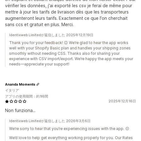
vérifier les données, j'ai exporté les csv je ferai de même pour
mettre à jour les tarifs de livraison dès que les transporteurs
augmenteront leurs tarifs. Exactement ce que l'on cherchait
sans ccs et gratuit en plus. Merci.
Identixweb Limitedが返信しました 2025年12月19日
Thank you for your feedback! 😊 We’re glad to hear the app works
well with your Shopify Basic plan and handles your shipping zones
smoothly without needing CSS. Thanks also for sharing your
experience with CSV import/export. We’re happy the app meets your
needs—appreciate your support!
Ananda Moments
イタリア
アプリの使用期間：約1時間
2025年12月16日
Non funziona...
Identixweb Limitedが返信しました 2026年3月6日
We’re sorry to hear that you’re experiencing issues with the app. 😔
We’d love to help get everything working properly for you. Our Rates